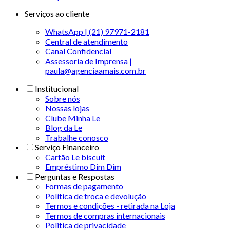
Serviços ao cliente
WhatsApp | (21) 97971-2181
Central de atendimento
Canal Confidencial
Assessoria de Imprensa |
paula@agenciaamais.com.br
Institucional
Sobre nós
Nossas lojas
Clube Minha Le
Blog da Le
Trabalhe conosco
Serviço Financeiro
Cartão Le biscuit
Empréstimo Dim Dim
Perguntas e Respostas
Formas de pagamento
Política de troca e devolução
Termos e condições - retirada na Loja
Termos de compras internacionais
Politica de privacidade