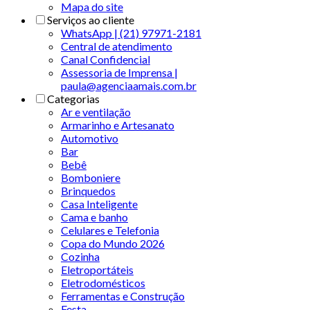
Mapa do site
Serviços ao cliente
WhatsApp | (21) 97971-2181
Central de atendimento
Canal Confidencial
Assessoria de Imprensa |
paula@agenciaamais.com.br
Categorias
Ar e ventilação
Armarinho e Artesanato
Automotivo
Bar
Bebê
Bomboniere
Brinquedos
Casa Inteligente
Cama e banho
Celulares e Telefonia
Copa do Mundo 2026
Cozinha
Eletroportáteis
Eletrodomésticos
Ferramentas e Construção
Festa