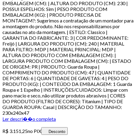
EMBALAGEM (CM): | ALTURA DO PRODUTO (CM): 230 |
POSSUI ESPELHOS: Sim | PESO PRODUTO COM
EMBALAGEM (KG): | PRODUTO PRECISA DE
MONTAGEM?: Sugerimos a contratação de um montador para
a montagem do produto. Não nos responsabilizamos por
causadas no ato da montagem. | ESTILO: Classico |
GARANTIA DO FABRICANTE: 3 | COR PREDOMINANTE:
Freijó | LARGURA DO PRODUTO (CM): 240 | MATERIAL
PARA FILTRO: MDP | MATERIAL PRINCIPAL: MDP |
ALTURA DO PRODUTO COM EMBALAGEM (CM): |
LARGURA PRODUTO COM EMBALAGEM (CM): | ESTADO
DE ORIGEM: PR | PRODUTO: Guarda Roupa |
COMPRIMENTO DO PRODUTO (CM): 47 | QUANTIDADE
DE PORTAS: 6 | QUANTIDADE DE GAVETAS: 4 | PESO DO
PRODUTO (KG): | CONTEÚDO DA EMBALAGEM: 1 Guarda
Roupa e 1 Espelho | INSTRUÇÕES/CUIDADOS: Limpar com
pano macio e seco, não utilizar produtos abrasivos | CORES
DO PRODUTO (FILTRO DE CORES): Titanium | TIPO DE
GUARDA ROUPA: Casal | DESCRIÇÃO DO TAMANHO:
230x240x47
Ler descri��o completa
R$ 3.151,25
no PIX
Desconto