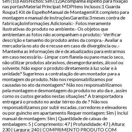
Sim (10) ABSNichos: Sim (12)Acompanha espelho para fixação
nas portasMaterial Principal: MDPItens Inclusos:1 Guarda
Roupa1 Kit de EspelhoManual de MontagemKit completo para
montagem e manual de instruçõesGarantia:3 meses contra de
fabricaçãoInformações Adicionais:- Fotos meramente
ilustrativas do produto no ambiente.- Os objetos que
ambientam as fotos não acompanham o produto;- Verificar
descrição e tamanho do produto antes da compra.- Avaliar a
mercadoria no ato do e recuse em caso de divergência ou .-
Mantenha as informações de e de atualizados para entrarmos
em caso necessário.- Limpar com flanela ou pano macio seco,
não utilizar produtos abrasivos, desengordurantes, álcool ou
solvente. Não expor o produto diretamente à luz solar e à
umidade.* Sugerimos a contratação de um montador para a
montagem do produto. Não nos responsabilizamos por
causadas no ato da montagem.* Não nos responsabilizamos
pela montagem e desmontagem do produto no ato da e , assim
como os custos gerados nestas situações.* A transportadora
entregará o produto no andar térreo do de .* Não nos
responsabilizamos por subir escadas, corredores e elevadores
ou por guincho em apartamento Requer montagem: Sim | Inclui
manual de montagem: Sim | Quantidade de caixas de
embalagem: 5 | Comprimento: 47 | Profundidade: 47 | Altura:
230 | Largura: 240 | COMPRIMENTO PRODUTO COM