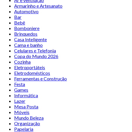
Ar e ventilação
Armarinho e Artesanato
Automotivo
Bar
Bebê
Bomboniere
Brinquedos
Casa Inteligente
Cama e banho
Celulares e Telefonia
Copa do Mundo 2026
Cozinha
Eletroportáteis
Eletrodomésticos
Ferramentas e Construção
Festa
Games
Informática
Lazer
Mesa Posta
Móveis
Mundo Beleza
Organização
Papelaria