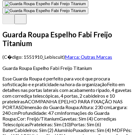
Guarda Roupa Espelho Fabi Freijo
Titanium
(C�digo:
1551910_Lebiscuit
)
Marca:
Outras Marcas
Guarda Roupa Espelho Fabi Freijo Titanium
Esse Guarda Roupa é perfeito para você que procura
sofisticação e e praticidade na hora da organizaçãoFeito em
detalhes nas portas laterais com acabamento ripado, 4 gavetas
com corrediça telescópicas, 4 portas, 2 cabideiros e 10
prateleirasACOMPANHA EPELHO PARA FIXAÇÃO NAS
PORTASDimensão do Guarda Roupa:Altura: 230 cmLargura:
240 cmProfundidade: 47 cmInformações do Guarda
Roupa:Cor: Freijó/TitaniumGavetas: Sim (4) Corrediças
TelescópicasPrateleiras: Sim (10)Portas: Sim (6)
BaterCabideiros: Sim (2) AlumínioPuxadores: Sim (4) MDFPés: