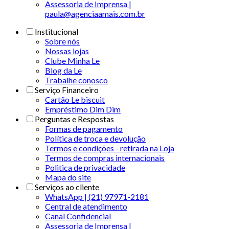
Assessoria de Imprensa |
paula@agenciaamais.com.br
Institucional
Sobre nós
Nossas lojas
Clube Minha Le
Blog da Le
Trabalhe conosco
Serviço Financeiro
Cartão Le biscuit
Empréstimo Dim Dim
Perguntas e Respostas
Formas de pagamento
Política de troca e devolução
Termos e condições - retirada na Loja
Termos de compras internacionais
Politica de privacidade
Mapa do site
Serviços ao cliente
WhatsApp | (21) 97971-2181
Central de atendimento
Canal Confidencial
Assessoria de Imprensa |