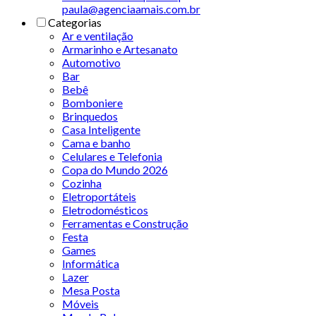
paula@agenciaamais.com.br
Categorias
Ar e ventilação
Armarinho e Artesanato
Automotivo
Bar
Bebê
Bomboniere
Brinquedos
Casa Inteligente
Cama e banho
Celulares e Telefonia
Copa do Mundo 2026
Cozinha
Eletroportáteis
Eletrodomésticos
Ferramentas e Construção
Festa
Games
Informática
Lazer
Mesa Posta
Móveis