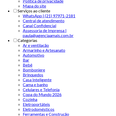
Politica de privacidade
Mapa do site
Serviços ao cliente
WhatsApp | (21) 97971-2181
Central de atendimento
Canal Confidencial
Assessoria de Imprensa |
paula@agenciaamais.com.br
Categorias
Ar e ventilação
Armarinho e Artesanato
Automotivo
Bar
Bebê
Bomboniere
Brinquedos
Casa Inteligente
Cama e banho
Celulares e Telefonia
Copa do Mundo 2026
Cozinha
Eletroportáteis
Eletrodomésticos
Ferramentas e Construção