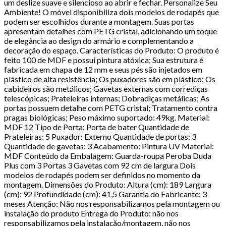
um deslize suave e silencioso ao abrir e fechar. Personalize Seu
Ambiente! O móvel disponibiliza dois modelos de rodapés que
podem ser escolhidos durante a montagem. Suas portas
apresentam detalhes com PETG cristal, adicionando um toque
de elegância ao design do armário e complementando a
decoração do espaço. Características do Produto: O produto é
feito 100 de MDF e possui pintura atóxica; Sua estrutura é
fabricada em chapa de 12 mm e seus pés são injetados em
plástico de alta resistência; Os puxadores são em plástico; Os
cabideiros são metálicos; Gavetas externas com corrediças
telescópicas; Prateleiras internas; Dobradiças metálicas; As
portas possuem detalhe com PETG cristal; Tratamento contra
pragas biológicas; Peso máximo suportado: 49kg. Material:
MDF 12 Tipo de Porta: Porta de bater Quantidade de
Prateleiras: 5 Puxador: Externo Quantidade de portas: 3
Quantidade de gavetas: 3 Acabamento: Pintura UV Material:
MDF Conteúdo da Embalagem: Guarda-roupa Peroba Duda
Plus com 3 Portas 3 Gavetas com 92 cm de largura Dois
modelos de rodapés podem ser definidos no momento da
montagem. Dimensões do Produto: Altura (cm): 189 Largura
(cm): 92 Profundidade (cm): 41,5 Garantia do Fabricante: 3
meses Atenção: Não nos responsabilizamos pela montagem ou
instalação do produto Entrega do Produto: não nos
responsabilizamos pela instalação/montagem, não nos