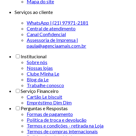
Mapa do site
Serviços ao cliente
WhatsApp | (21) 97971-2181
Central de atendimento
Canal Confidencial
Assessoria de Imprensa |
paula@agenciaamais.com.br
Institucional
Sobre nós
Nossas lojas
Clube Minha Le
Blog da Le
Trabalhe conosco
Serviço Financeiro
Cartão Le biscuit
Empréstimo Dim Dim
Perguntas e Respostas
Formas de pagamento
Política de troca e devolução
Termos e condições - retirada na Loja
Termos de compras internacionais