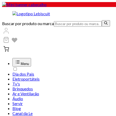
Buscar por produto ou marca
Menu
Dia dos Pais
Eletroportáteis
Tv's
Brinquedos
Ar e Ventilação
Áudio
Servir
Blog
Canal da Le