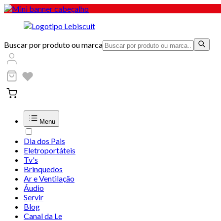
Buscar por produto ou marca
Menu
Dia dos Pais
Eletroportáteis
Tv's
Brinquedos
Ar e Ventilação
Áudio
Servir
Blog
Canal da Le