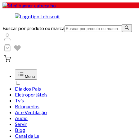
Buscar por produto ou marca
Menu
Dia dos Pais
Eletroportáteis
Tv's
Brinquedos
Ar e Ventilação
Áudio
Servir
Blog
Canal da Le