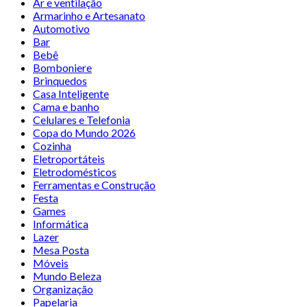
Ar e ventilação
Armarinho e Artesanato
Automotivo
Bar
Bebê
Bomboniere
Brinquedos
Casa Inteligente
Cama e banho
Celulares e Telefonia
Copa do Mundo 2026
Cozinha
Eletroportáteis
Eletrodomésticos
Ferramentas e Construção
Festa
Games
Informática
Lazer
Mesa Posta
Móveis
Mundo Beleza
Organização
Papelaria