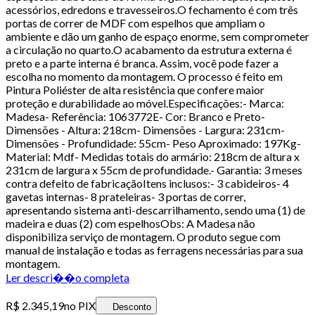
acessórios, edredons e travesseiros.O fechamento é com três
portas de correr de MDF com espelhos que ampliam o
ambiente e dão um ganho de espaço enorme, sem comprometer
a circulação no quarto.O acabamento da estrutura externa é
preto e a parte interna é branca. Assim, você pode fazer a
escolha no momento da montagem. O processo é feito em
Pintura Poliéster de alta resistência que confere maior
proteção e durabilidade ao móvel.Especificações:- Marca:
Madesa- Referência: 1063772E- Cor: Branco e Preto-
Dimensões - Altura: 218cm- Dimensões - Largura: 231cm-
Dimensões - Profundidade: 55cm- Peso Aproximado: 197Kg-
Material: Mdf- Medidas totais do armário: 218cm de altura x
231cm de largura x 55cm de profundidade.- Garantia: 3 meses
contra defeito de fabricaçãoItens inclusos:- 3 cabideiros- 4
gavetas internas- 8 prateleiras- 3 portas de correr,
apresentando sistema anti-descarrilhamento, sendo uma (1) de
madeira e duas (2) com espelhosObs: A Madesa não
disponibiliza serviço de montagem. O produto segue com
manual de instalação e todas as ferragens necessárias para sua
montagem.
Ler descri��o completa
R$ 2.345,19
no PIX
Desconto