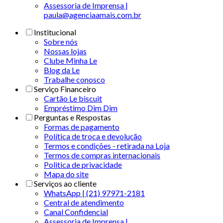
Assessoria de Imprensa |
paula@agenciaamais.com.br
Institucional
Sobre nós
Nossas lojas
Clube Minha Le
Blog da Le
Trabalhe conosco
Serviço Financeiro
Cartão Le biscuit
Empréstimo Dim Dim
Perguntas e Respostas
Formas de pagamento
Política de troca e devolução
Termos e condições - retirada na Loja
Termos de compras internacionais
Politica de privacidade
Mapa do site
Serviços ao cliente
WhatsApp | (21) 97971-2181
Central de atendimento
Canal Confidencial
Assessoria de Imprensa |