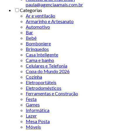
paula@agenciaamais.com.br
Categorias
Ar e ventilação
Armarinho e Artesanato
Automotivo
Bar
Bebê
Bomboniere
Brinquedos
Casa Inteligente
Cama e banho
Celulares e Telefonia
Copa do Mundo 2026
Cozinha
Eletroportáteis
Eletrodomésticos
Ferramentas e Construção
Festa
Games
Informática
Lazer
Mesa Posta
Móveis