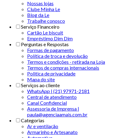
Nossas lojas
Clube Minha Le
Blog da Le
Trabalhe conosco
Serviço Financeiro
Cartão Le biscuit
Empréstimo Dim Dim
Perguntas e Respostas
Formas de pagamento
Política de troca e devolução
Termos e condições - retirada na Loja
Termos de compras internacionais
Politica de privacidade
Mapa do site
Serviços ao cliente
WhatsApp | (21) 97971-2181
Central de atendimento
Canal Confidencial
Assessoria de Imprensa |
paula@agenciaamais.com.br
Categorias
Ar e ventilação
Armarinho e Artesanato
Automotivo