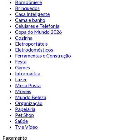
Bomboniere
Brinquedos
Casa Inteligente
Cama e banho
Celulares e Telefonia
Copa do Mundo 2026
Cozinha
Eletroportáteis
Eletrodomésticos
Ferramentas e Construção
Festa
Games
Informática
Lazer
Mesa Posta
Móveis
Mundo Beleza
Organização
Papelaria
Pet Shop
Saúde
Tv e Vídeo
Pagamento