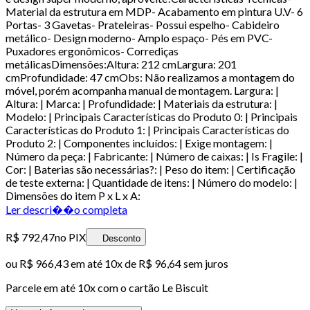
Material da estrutura em MDP- Acabamento em pintura U.V- 6
Portas- 3 Gavetas- Prateleiras- Possui espelho- Cabideiro
metálico- Design moderno- Amplo espaço- Pés em PVC-
Puxadores ergonômicos- Corrediças
metálicasDimensões:Altura: 212 cmLargura: 201
cmProfundidade: 47 cmObs: Não realizamos a montagem do
móvel, porém acompanha manual de montagem. Largura: |
Altura: | Marca: | Profundidade: | Materiais da estrutura: |
Modelo: | Principais Características do Produto 0: | Principais
Características do Produto 1: | Principais Características do
Produto 2: | Componentes incluídos: | Exige montagem: |
Número da peça: | Fabricante: | Número de caixas: | Is Fragile: |
Cor: | Baterias são necessárias?: | Peso do item: | Certificação
de teste externa: | Quantidade de itens: | Número do modelo: |
Dimensões do item P x L x A:
Ler descri��o completa
R$ 792,47
no PIX
Desconto
ou
R$ 966,43
em até
10x de R$ 96,64 sem juros
Parcele em até
10
x com o cartão
Le Biscuit