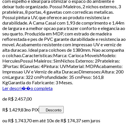
com espelho e ideal para otimizar o espaco do ambiente e
deixar tudo organizado. Possui Maleiros, 2 nichos externos, 3
prateleiras, 8 portas, 4 gavetas com corredicas metalicas.
Possui pintura UV, que oferece ao produto resistencia e
durabilidade. A Cama Casal com 1,93 de comprimento e 1,44m
de largura e a melhor opcao para trazer conforto e elegancia ao
seu quarto. Produzida em MDP, com estrado de madeira
reflorestada e pes de PVC garante durabilidade e resistencia ao
movel. Acabamento resistente com impressao UV e verniz de
alta duracao. Ideal para colchoes de 1380mm. Nao acompanha
o colchao.Caracteristicas:Marca: Carioca MoveisModelo:
HerculesPossui Maleiros: SimNichos Externos: 2Prateleiras:
3Portas: 8Gavetas: 4Pintura: UVMaterial: MDPAcabamento:
Impressao UV e Verniz de alta DuracaoDimensoes:Altura: 200
cmLargura: 322 cmProfundidade: 35 cmPeso: 161,8
KgGarantia do Fabricante: 3 Meses.
Ler descri��o completa
de
R$ 2.457,00
R$ 1.429,83
no PIX
Desconto
ou
R$ 1.743,70
em até
10x de R$ 174,37 sem juros