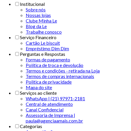
Institucional
Sobre nós
Nossas lojas
Clube Minha Le
Blog da Le
Trabalhe conosco
Serviço Financeiro
Cartão Le biscuit
Empréstimo Dim Dim
Perguntas e Respostas
Formas de pagamento
Política de troca e devolução
Termos e condições - retirada na Loja
Termos de compras internacionais
Politica de privacidade
Mapa do site
Serviços ao cliente
WhatsApp | (21) 97971-2181
Central de atendimento
Canal Confidencial
Assessoria de Imprensa |
paula@agenciaamais.com.br
Categorias