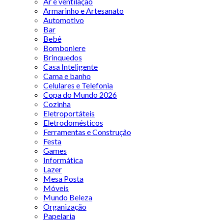
Ar e ventilação
Armarinho e Artesanato
Automotivo
Bar
Bebê
Bomboniere
Brinquedos
Casa Inteligente
Cama e banho
Celulares e Telefonia
Copa do Mundo 2026
Cozinha
Eletroportáteis
Eletrodomésticos
Ferramentas e Construção
Festa
Games
Informática
Lazer
Mesa Posta
Móveis
Mundo Beleza
Organização
Papelaria