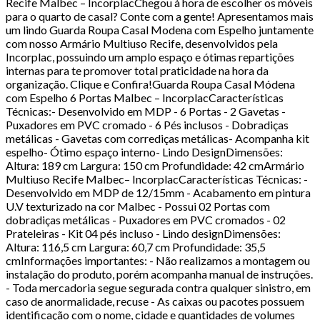
Recife Malbec – IncorplacChegou à hora de escolher os móveis
para o quarto de casal? Conte com a gente! Apresentamos mais
um lindo Guarda Roupa Casal Modena com Espelho juntamente
com nosso Armário Multiuso Recife, desenvolvidos pela
Incorplac, possuindo um amplo espaço e ótimas repartições
internas para te promover total praticidade na hora da
organização. Clique e Confira!Guarda Roupa Casal Módena
com Espelho 6 Portas Malbec – IncorplacCaracterísticas
Técnicas:- Desenvolvido em MDP - 6 Portas - 2 Gavetas -
Puxadores em PVC cromado - 6 Pés inclusos - Dobradiças
metálicas - Gavetas com corrediças metálicas- Acompanha kit
espelho- Ótimo espaço interno- Lindo DesignDimensões:
Altura: 189 cm Largura: 150 cm Profundidade: 42 cmArmário
Multiuso Recife Malbec– IncorplacCaracterísticas Técnicas: -
Desenvolvido em MDP de 12/15mm - Acabamento em pintura
U.V texturizado na cor Malbec - Possui 02 Portas com
dobradiças metálicas - Puxadores em PVC cromados - 02
Prateleiras - Kit 04 pés incluso - Lindo designDimensões:
Altura: 116,5 cm Largura: 60,7 cm Profundidade: 35,5
cmInformações importantes: - Não realizamos a montagem ou
instalação do produto, porém acompanha manual de instruções.
- Toda mercadoria segue segurada contra qualquer sinistro, em
caso de anormalidade, recuse - As caixas ou pacotes possuem
identificação com o nome, cidade e quantidades de volumes