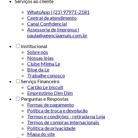
Serviços ao cliente
WhatsApp | (21) 97971-2181
Central de atendimento
Canal Confidencial
Assessoria de Imprensa |
paula@agenciaamais.com.br
Institucional
Sobre nós
Nossas lojas
Clube Minha Le
Blog da Le
Trabalhe conosco
Serviço Financeiro
Cartão Le biscuit
Empréstimo Dim Dim
Perguntas e Respostas
Formas de pagamento
Política de troca e devolução
Termos e condições - retirada na Loja
Termos de compras internacionais
Politica de privacidade
Mapa do site