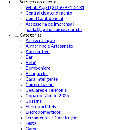
Serviços ao cliente
WhatsApp | (21) 97971-2181
Central de atendimento
Canal Confidencial
Assessoria de Imprensa |
paula@agenciaamais.com.br
Categorias
Ar e ventilação
Armarinho e Artesanato
Automotivo
Bar
Bebê
Bomboniere
Brinquedos
Casa Inteligente
Cama e banho
Celulares e Telefonia
Copa do Mundo 2026
Cozinha
Eletroportáteis
Eletrodomésticos
Ferramentas e Construção
Festa
Games