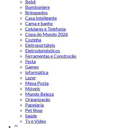
Bebê
Bomboniere
Brinquedos
Casa Inteligente
Cama e banho
Celulares e Telefonia
Copa do Mundo 2026
Cozinha
Eletroportáteis
Eletrodomésticos
Ferramentas e Construção
Festa
Games
Informática
Lazer
Mesa Posta
Móveis
Mundo Beleza
Organização
Papelaria
Pet Shop
Saúde
Tv e Vídeo