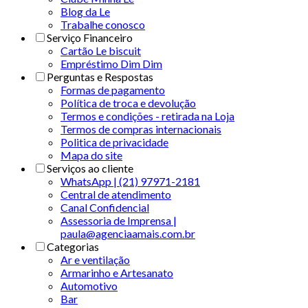
Blog da Le
Trabalhe conosco
Serviço Financeiro
Cartão Le biscuit
Empréstimo Dim Dim
Perguntas e Respostas
Formas de pagamento
Política de troca e devolução
Termos e condições - retirada na Loja
Termos de compras internacionais
Politica de privacidade
Mapa do site
Serviços ao cliente
WhatsApp | (21) 97971-2181
Central de atendimento
Canal Confidencial
Assessoria de Imprensa |
paula@agenciaamais.com.br
Categorias
Ar e ventilação
Armarinho e Artesanato
Automotivo
Bar