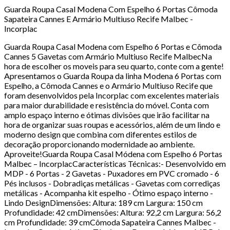
Guarda Roupa Casal Modena Com Espelho 6 Portas Cômoda
Sapateira Cannes E Armário Multiuso Recife Malbec -
Incorplac
Guarda Roupa Casal Modena com Espelho 6 Portas e Cômoda
Cannes 5 Gavetas com Armário Multiuso Recife MalbecNa
hora de escolher os moveis para seu quarto, conte com a gente!
Apresentamos o Guarda Roupa da linha Modena 6 Portas com
Espelho, a Cômoda Cannes e o Armário Multiuso Recife que
foram desenvolvidos pela Incorplac com excelentes materiais
para maior durabilidade e resistência do móvel. Conta com
amplo espaço interno e ótimas divisões que irão facilitar na
hora de organizar suas roupas e acessórios, além de um lindo e
moderno design que combina com diferentes estilos de
decoração proporcionando modernidade ao ambiente.
Aproveite!Guarda Roupa Casal Módena com Espelho 6 Portas
Malbec – IncorplacCaracterísticas Técnicas:- Desenvolvido em
MDP - 6 Portas - 2 Gavetas - Puxadores em PVC cromado - 6
Pés inclusos - Dobradiças metálicas - Gavetas com corrediças
metálicas - Acompanha kit espelho - Ótimo espaço interno -
Lindo DesignDimensões: Altura: 189 cm Largura: 150 cm
Profundidade: 42 cmDimensões: Altura: 92,2 cm Largura: 56,2
cm Profundidade: 39 cmCômoda Sapateira Cannes Malbec -