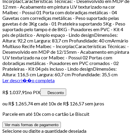
IncorplacCaracterísticas Técnicas: - Desenvolvido em MDP de
12 mm - Acabamento em pintura U.V texturizado na cor
Malbec - Possui 01 Porta com dobradiças metálicas - 04
Gavetas com corrediças metálicas - Peso suportado pelas
gavetas é de 3Kg cada - 01 Prateleira suportando 5Kg - Peso
suportado pelo tampo é de 8KG - Puxadores em PVC - Kit 4
pés de plástico - Amplo espaço - Lindo designDimensões:
Altura: 92,2 cm Largura: 83,7 cm Profundidade: 40 cmArmário
Multiuso Recife Malbec – IncorplacCaracterísticas Técnicas: -
Desenvolvido em MDP de 12/15mm - Acabamento em pintura
U.V texturizado na cor Malbec - Possui 02 Portas com
dobradiças metálicas - Puxadores em PVC cromados - 02
Prateleiras - Kit 04 pés incluso - Lindo designDimensões:
Altura: 116,5 cm Largura: 60,7 cm Profundidade: 35,5 cm
Ler descri��o completa
R$ 1.037,91
no PIX
Desconto
ou
R$ 1.265,74
em até
10x de R$ 126,57 sem juros
Parcele em até
10
x com o cartão
Le Biscuit
Ver mais formas de pagamento
Selecione ou digite a quantidade desejada