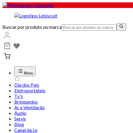
Buscar por produto ou marca
Menu
Dia dos Pais
Eletroportáteis
Tv's
Brinquedos
Ar e Ventilação
Áudio
Servir
Blog
Canal da Le