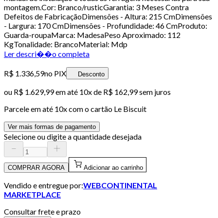
montagem.Cor: Branco/rusticGarantia: 3 Meses Contra
Defeitos de FabricaçãoDimensões - Altura: 215 CmDimensões
- Largura: 170 CmDimensões - Profundidade: 46 CmProduto:
Guarda-roupaMarca: MadesaPeso Aproximado: 112
KgTonalidade: BrancoMaterial: Mdp
Ler descri��o completa
R$ 1.336,59
no PIX
Desconto
ou
R$ 1.629,99
em até
10x de R$ 162,99 sem juros
Parcele em até
10
x com o cartão
Le Biscuit
Ver mais formas de pagamento
Selecione ou digite a quantidade desejada
COMPRAR AGORA
Adicionar ao carrinho
Vendido e entregue por:
WEBCONTINENTAL
MARKETPLACE
Consultar frete e prazo