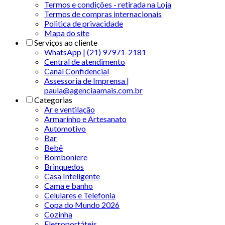
Termos e condições - retirada na Loja
Termos de compras internacionais
Politica de privacidade
Mapa do site
Serviços ao cliente
WhatsApp | (21) 97971-2181
Central de atendimento
Canal Confidencial
Assessoria de Imprensa |
paula@agenciaamais.com.br
Categorias
Ar e ventilação
Armarinho e Artesanato
Automotivo
Bar
Bebê
Bomboniere
Brinquedos
Casa Inteligente
Cama e banho
Celulares e Telefonia
Copa do Mundo 2026
Cozinha
Eletroportáteis