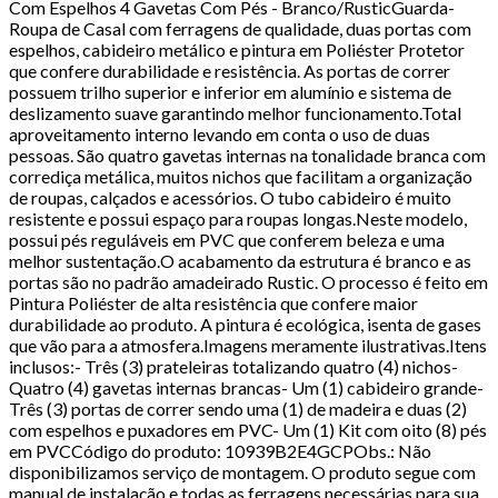
Com Espelhos 4 Gavetas Com Pés - Branco/RusticGuarda-
Roupa de Casal com ferragens de qualidade, duas portas com
espelhos, cabideiro metálico e pintura em Poliéster Protetor
que confere durabilidade e resistência. As portas de correr
possuem trilho superior e inferior em alumínio e sistema de
deslizamento suave garantindo melhor funcionamento.Total
aproveitamento interno levando em conta o uso de duas
pessoas. São quatro gavetas internas na tonalidade branca com
corrediça metálica, muitos nichos que facilitam a organização
de roupas, calçados e acessórios. O tubo cabideiro é muito
resistente e possui espaço para roupas longas.Neste modelo,
possui pés reguláveis em PVC que conferem beleza e uma
melhor sustentação.O acabamento da estrutura é branco e as
portas são no padrão amadeirado Rustic. O processo é feito em
Pintura Poliéster de alta resistência que confere maior
durabilidade ao produto. A pintura é ecológica, isenta de gases
que vão para a atmosfera.Imagens meramente ilustrativas.Itens
inclusos:- Três (3) prateleiras totalizando quatro (4) nichos-
Quatro (4) gavetas internas brancas- Um (1) cabideiro grande-
Três (3) portas de correr sendo uma (1) de madeira e duas (2)
com espelhos e puxadores em PVC- Um (1) Kit com oito (8) pés
em PVCCódigo do produto: 10939B2E4GCPObs.: Não
disponibilizamos serviço de montagem. O produto segue com
manual de instalação e todas as ferragens necessárias para sua