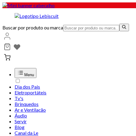
Buscar por produto ou marca
Menu
Dia dos Pais
Eletroportáteis
Tv's
Brinquedos
Ar e Ventilação
Áudio
Servir
Blog
Canal da Le