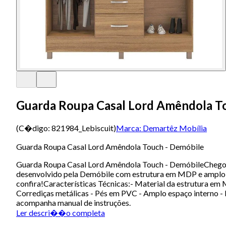
Guarda Roupa Casal Lord Amêndola T
(C�digo:
821984_Lebiscuit
)
Marca:
Demartêz Mobília
Guarda Roupa Casal Lord Amêndola Touch - Demóbile
Guarda Roupa Casal Lord Amêndola Touch - DemóbileChegou a
desenvolvido pela Demóbile com estrutura em MDP e amplo esp
confira!Características Técnicas:- Material da estrutura e
Corrediças metálicas - Pés em PVC - Amplo espaço interno
acompanha manual de instruções.
Ler descri��o completa