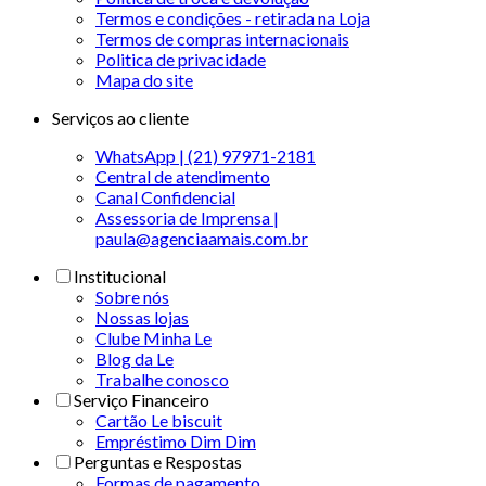
Termos e condições - retirada na Loja
Termos de compras internacionais
Politica de privacidade
Mapa do site
Serviços ao cliente
WhatsApp | (21) 97971-2181
Central de atendimento
Canal Confidencial
Assessoria de Imprensa |
paula@agenciaamais.com.br
Institucional
Sobre nós
Nossas lojas
Clube Minha Le
Blog da Le
Trabalhe conosco
Serviço Financeiro
Cartão Le biscuit
Empréstimo Dim Dim
Perguntas e Respostas
Formas de pagamento