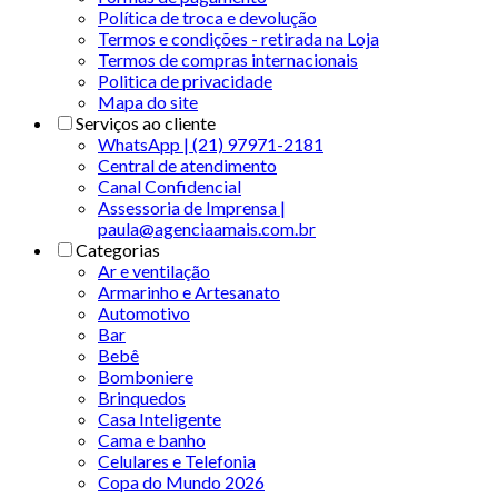
Política de troca e devolução
Termos e condições - retirada na Loja
Termos de compras internacionais
Politica de privacidade
Mapa do site
Serviços ao cliente
WhatsApp | (21) 97971-2181
Central de atendimento
Canal Confidencial
Assessoria de Imprensa |
paula@agenciaamais.com.br
Categorias
Ar e ventilação
Armarinho e Artesanato
Automotivo
Bar
Bebê
Bomboniere
Brinquedos
Casa Inteligente
Cama e banho
Celulares e Telefonia
Copa do Mundo 2026