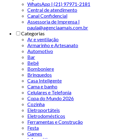
WhatsApp | (21) 97971-2181
Central de atendimento
Canal Confidencial
Assessoria de Imprensa |
paula@agenciaamais.com.br
Categorias
Ar e ventilação
Armarinho e Artesanato
Automotivo
Bar
Bebê
Bomboniere
Brinquedos
Casa Inteligente
Cama e banho
Celulares e Telefonia
Copa do Mundo 2026
Cozinha
Eletroportáteis
Eletrodomésticos
Ferramentas e Construção
Festa
Games