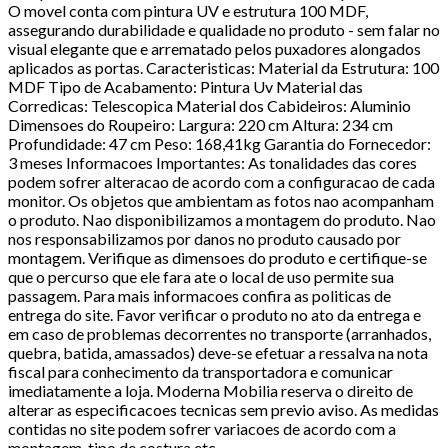
O movel conta com pintura UV e estrutura 100 MDF,
assegurando durabilidade e qualidade no produto - sem falar no
visual elegante que e arrematado pelos puxadores alongados
aplicados as portas. Caracteristicas: Material da Estrutura: 100
MDF Tipo de Acabamento: Pintura Uv Material das
Corredicas: Telescopica Material dos Cabideiros: Aluminio
Dimensoes do Roupeiro: Largura: 220 cm Altura: 234 cm
Profundidade: 47 cm Peso: 168,41kg Garantia do Fornecedor:
3 meses Informacoes Importantes: As tonalidades das cores
podem sofrer alteracao de acordo com a configuracao de cada
monitor. Os objetos que ambientam as fotos nao acompanham
o produto. Nao disponibilizamos a montagem do produto. Nao
nos responsabilizamos por danos no produto causado por
montagem. Verifique as dimensoes do produto e certifique-se
que o percurso que ele fara ate o local de uso permite sua
passagem. Para mais informacoes confira as politicas de
entrega do site. Favor verificar o produto no ato da entrega e
em caso de problemas decorrentes no transporte (arranhados,
quebra, batida, amassados) deve-se efetuar a ressalva na nota
fiscal para conhecimento da transportadora e comunicar
imediatamente a loja. Moderna Mobilia reserva o direito de
alterar as especificacoes tecnicas sem previo aviso. As medidas
contidas no site podem sofrer variacoes de acordo com a
montagem, tipo de costura etc.