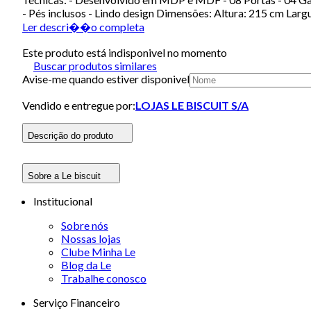
- Pés inclusos - Lindo design Dimensões: Altura: 215 cm La
Ler descri��o completa
Este produto está indisponivel no momento
Buscar produtos similares
Avise-me quando estiver disponivel
Vendido e entregue por:
LOJAS LE BISCUIT S/A
Descrição do produto
Sobre a Le biscuit
Institucional
Sobre nós
Nossas lojas
Clube Minha Le
Blog da Le
Trabalhe conosco
Serviço Financeiro