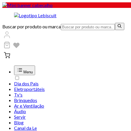
Buscar por produto ou marca
Menu
Dia dos Pais
Eletroportáteis
Tv's
Brinquedos
Ar e Ventilação
Áudio
Servir
Blog
Canal da Le