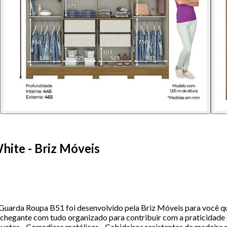
hite - Briz Móveis
uarda Roupa B51 foi desenvolvido pela Briz Móveis para você qu
hegante com tudo organizado para contribuir com a praticidade que
vetas - Corrediças metálicas - Cabideiros resistentes de madei