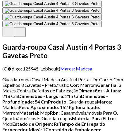
Guarda-roupa Casal Austin 4 Portas 3
Gavetas Preto
(C�digo:
125945_Lebiscuit
)
Marca:
Madesa
Guarda-roupa Casal Madesa Austin 4 Portas De Correr Com
Espelhos 3 Gavetas - Preto/rustic
Cor:
Marrom
Garantia:
3
Meses Contra Defeitos de Fabricação
Dimensões - Altura:
218 Cm
Dimensões - Largura:
215 Cm
Dimensões -
Profundidade:
54 Cm
Produto:
Guarda-roupa
Marca:
Madesa
Peso Aproximado:
162 Kg
Tonalidade:
Marrom
Material:
Mdp
Rbn:
Casa/móveis/móveis Para O.
Quarto/armários E. Guarda-roupas
Material Para Filtro:
Mdp
Estado de Origem:
Rs
Tempo de Entrega do
Fornecedor (dias):
1
Conteúdo da Embalagem: