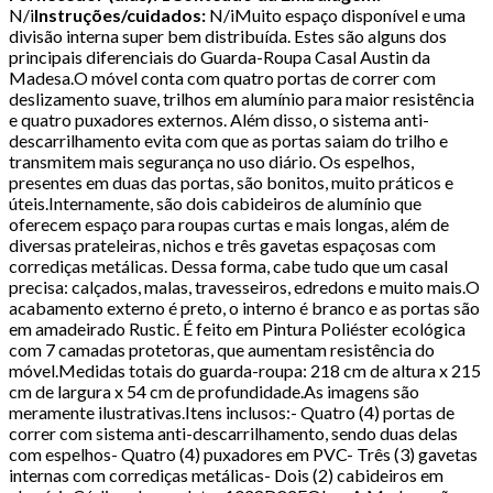
N/i
Instruções/cuidados:
N/iMuito espaço disponível e uma
divisão interna super bem distribuída. Estes são alguns dos
principais diferenciais do Guarda-Roupa Casal Austin da
Madesa.O móvel conta com quatro portas de correr com
deslizamento suave, trilhos em alumínio para maior resistência
e quatro puxadores externos. Além disso, o sistema anti-
descarrilhamento evita com que as portas saiam do trilho e
transmitem mais segurança no uso diário. Os espelhos,
presentes em duas das portas, são bonitos, muito práticos e
úteis.Internamente, são dois cabideiros de alumínio que
oferecem espaço para roupas curtas e mais longas, além de
diversas prateleiras, nichos e três gavetas espaçosas com
corrediças metálicas. Dessa forma, cabe tudo que um casal
precisa: calçados, malas, travesseiros, edredons e muito mais.O
acabamento externo é preto, o interno é branco e as portas são
em amadeirado Rustic. É feito em Pintura Poliéster ecológica
com 7 camadas protetoras, que aumentam resistência do
móvel.Medidas totais do guarda-roupa: 218 cm de altura x 215
cm de largura x 54 cm de profundidade.As imagens são
meramente ilustrativas.Itens inclusos:- Quatro (4) portas de
correr com sistema anti-descarrilhamento, sendo duas delas
com espelhos- Quatro (4) puxadores em PVC- Três (3) gavetas
internas com corrediças metálicas- Dois (2) cabideiros em