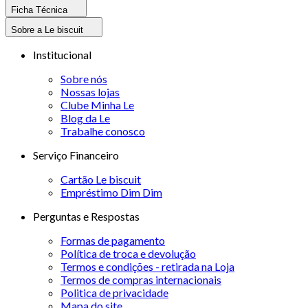
Ficha Técnica
Sobre a Le biscuit
Institucional
Sobre nós
Nossas lojas
Clube Minha Le
Blog da Le
Trabalhe conosco
Serviço Financeiro
Cartão Le biscuit
Empréstimo Dim Dim
Perguntas e Respostas
Formas de pagamento
Política de troca e devolução
Termos e condições - retirada na Loja
Termos de compras internacionais
Politica de privacidade
Mapa do site