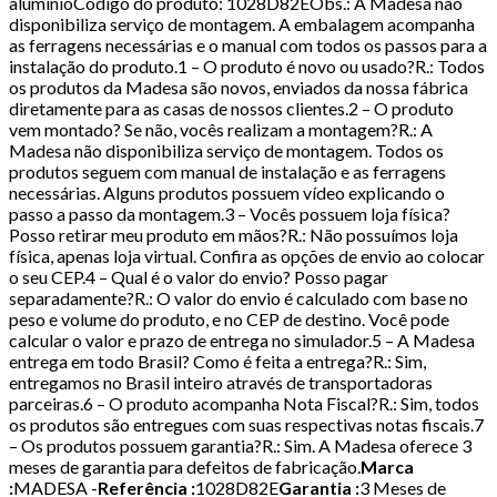
alumínioCódigo do produto: 1028D82EObs.: A Madesa não
disponibiliza serviço de montagem. A embalagem acompanha
as ferragens necessárias e o manual com todos os passos para a
instalação do produto.1 – O produto é novo ou usado?R.: Todos
os produtos da Madesa são novos, enviados da nossa fábrica
diretamente para as casas de nossos clientes.2 – O produto
vem montado? Se não, vocês realizam a montagem?R.: A
Madesa não disponibiliza serviço de montagem. Todos os
produtos seguem com manual de instalação e as ferragens
necessárias. Alguns produtos possuem vídeo explicando o
passo a passo da montagem.3 – Vocês possuem loja física?
Posso retirar meu produto em mãos?R.: Não possuímos loja
física, apenas loja virtual. Confira as opções de envio ao colocar
o seu CEP.4 – Qual é o valor do envio? Posso pagar
separadamente?R.: O valor do envio é calculado com base no
peso e volume do produto, e no CEP de destino. Você pode
calcular o valor e prazo de entrega no simulador.5 – A Madesa
entrega em todo Brasil? Como é feita a entrega?R.: Sim,
entregamos no Brasil inteiro através de transportadoras
parceiras.6 – O produto acompanha Nota Fiscal?R.: Sim, todos
os produtos são entregues com suas respectivas notas fiscais.7
– Os produtos possuem garantia?R.: Sim. A Madesa oferece 3
meses de garantia para defeitos de fabricação.
Marca
:
MADESA -
Referência :
1028D82E
Garantia :
3 Meses de