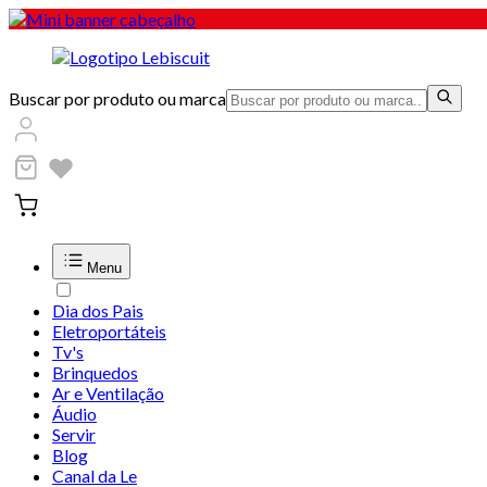
Buscar por produto ou marca
Menu
Dia dos Pais
Eletroportáteis
Tv's
Brinquedos
Ar e Ventilação
Áudio
Servir
Blog
Canal da Le