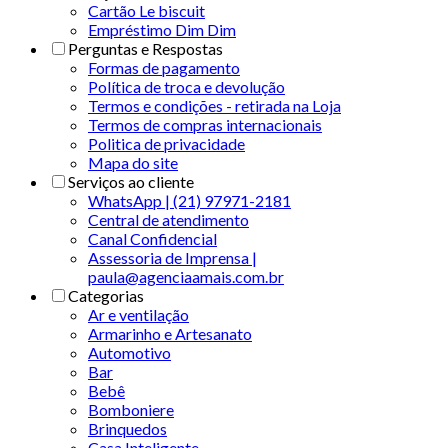
Cartão Le biscuit
Empréstimo Dim Dim
Perguntas e Respostas
Formas de pagamento
Política de troca e devolução
Termos e condições - retirada na Loja
Termos de compras internacionais
Politica de privacidade
Mapa do site
Serviços ao cliente
WhatsApp | (21) 97971-2181
Central de atendimento
Canal Confidencial
Assessoria de Imprensa |
paula@agenciaamais.com.br
Categorias
Ar e ventilação
Armarinho e Artesanato
Automotivo
Bar
Bebê
Bomboniere
Brinquedos
Casa Inteligente