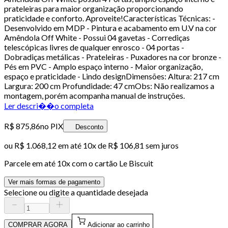
prateleiras para maior organização proporcionando
praticidade e conforto. Aproveite!Características Técnicas: -
Desenvolvido em MDP - Pintura e acabamento em U.V na cor
Amêndola Off White - Possui 04 gavetas - Corrediças
telescópicas livres de qualquer enrosco - 04 portas -
Dobradiças metálicas - Prateleiras - Puxadores na cor bronze -
Pés em PVC - Amplo espaço interno - Maior organização,
espaço e praticidade - Lindo designDimensões: Altura: 217 cm
Largura: 200 cm Profundidade: 47 cmObs: Não realizamos a
montagem, porém acompanha manual de instruções.
Ler descri��o completa
R$ 875,86
no PIX
Desconto
ou
R$ 1.068,12
em até
10x de R$ 106,81 sem juros
Parcele em até
10
x com o cartão
Le Biscuit
Ver mais formas de pagamento
Selecione ou digite a quantidade desejada
COMPRAR AGORA
Adicionar ao carrinho