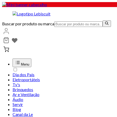
Buscar por produto ou marca
Menu
Dia dos Pais
Eletroportáteis
Tv's
Brinquedos
Ar e Ventilação
Áudio
Servir
Blog
Canal da Le