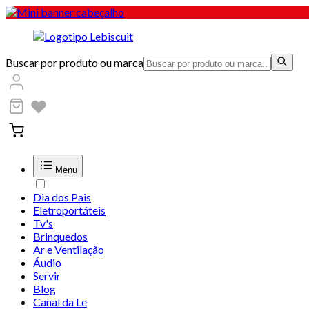
Buscar por produto ou marca
Menu
Dia dos Pais
Eletroportáteis
Tv's
Brinquedos
Ar e Ventilação
Áudio
Servir
Blog
Canal da Le