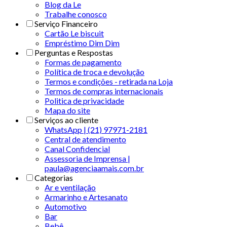
Blog da Le
Trabalhe conosco
Serviço Financeiro
Cartão Le biscuit
Empréstimo Dim Dim
Perguntas e Respostas
Formas de pagamento
Política de troca e devolução
Termos e condições - retirada na Loja
Termos de compras internacionais
Politica de privacidade
Mapa do site
Serviços ao cliente
WhatsApp | (21) 97971-2181
Central de atendimento
Canal Confidencial
Assessoria de Imprensa |
paula@agenciaamais.com.br
Categorias
Ar e ventilação
Armarinho e Artesanato
Automotivo
Bar
Bebê