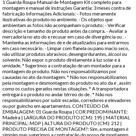
1 Guarda Roupa Manual de Montagem Kit completo para
montagem e manual de instruções Garantia: 3 meses contra de
fabricação Informações Adicionais: - Fotos meramente
ilustrativas do produto no ambiente. - Os objetos que
ambientam as fotos não acompanham o produto; - Verificar
descrição e tamanho do produto antes da compra. - Avaliar a
mercadoria no ato do e recusar em caso de divergência ou . -
Mantenha as informações de e de atualizados para entrarmos
em caso necessário. - Limpar com flanela ou pano macio seco,
não utilizar produtos abrasivos, desengordurantes, álcool ou
solvente. Não expor o produto diretamente à luz solar e à
umidade. * Sugerimos a contratação de um montador para a
montagem do produto. Não nos responsabilizamos por
causadas no ato da montagem. * Não nos responsabilizamos
pela montagem e desmontagem do produto no ato da e , assim
como os custos gerados nestas situações. * A transportadora
entregará o produto no andar térreo do de . * Não nos
responsabilizamos por subir escadas, corredores e elevadores
ou por guincho em apartamentos. CONTEÚDO DA
EMBALAGEM: 01 Guarda Roupa | COR PREDOMINANTE:
Madeira | LARGURA DO PRODUTO (CM): 195 | MATERIAL
PRINCIPAL: MDP | ALTURA DO PRODUTO (CM): 212 |
PRODUTO PRECISA DE MONTAGEM?: Sim, a montagem é
simples mas sugerimos a contratação do nosso de montagem