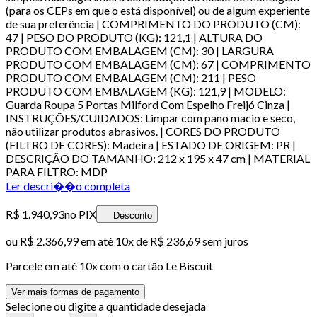
(para os CEPs em que o está disponível) ou de algum experiente
de sua preferência | COMPRIMENTO DO PRODUTO (CM):
47 | PESO DO PRODUTO (KG): 121,1 | ALTURA DO
PRODUTO COM EMBALAGEM (CM): 30 | LARGURA
PRODUTO COM EMBALAGEM (CM): 67 | COMPRIMENTO
PRODUTO COM EMBALAGEM (CM): 211 | PESO
PRODUTO COM EMBALAGEM (KG): 121,9 | MODELO:
Guarda Roupa 5 Portas Milford Com Espelho Freijó Cinza |
INSTRUÇÕES/CUIDADOS: Limpar com pano macio e seco,
não utilizar produtos abrasivos. | CORES DO PRODUTO
(FILTRO DE CORES): Madeira | ESTADO DE ORIGEM: PR |
DESCRIÇÃO DO TAMANHO: 212 x 195 x 47 cm | MATERIAL
PARA FILTRO: MDP
Ler descri��o completa
R$ 1.940,93
no PIX
Desconto
ou
R$ 2.366,99
em até
10x de R$ 236,69 sem juros
Parcele em até
10
x com o cartão
Le Biscuit
Ver mais formas de pagamento
Selecione ou digite a quantidade desejada