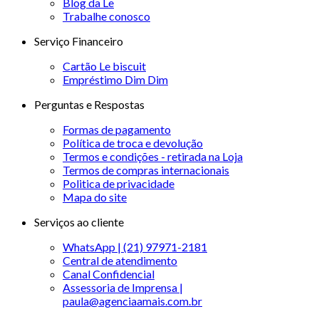
Blog da Le
Trabalhe conosco
Serviço Financeiro
Cartão Le biscuit
Empréstimo Dim Dim
Perguntas e Respostas
Formas de pagamento
Política de troca e devolução
Termos e condições - retirada na Loja
Termos de compras internacionais
Politica de privacidade
Mapa do site
Serviços ao cliente
WhatsApp | (21) 97971-2181
Central de atendimento
Canal Confidencial
Assessoria de Imprensa |
paula@agenciaamais.com.br