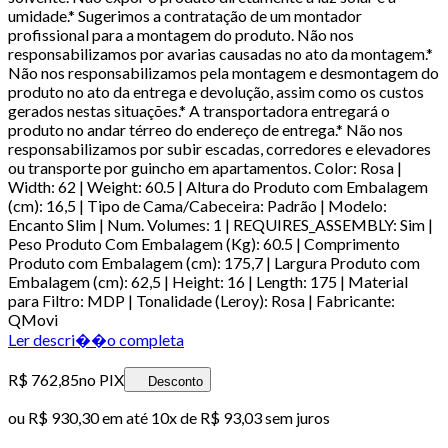
umidade.* Sugerimos a contratação de um montador
profissional para a montagem do produto. Não nos
responsabilizamos por avarias causadas no ato da montagem.*
Não nos responsabilizamos pela montagem e desmontagem do
produto no ato da entrega e devolução, assim como os custos
gerados nestas situações.* A transportadora entregará o
produto no andar térreo do endereço de entrega.* Não nos
responsabilizamos por subir escadas, corredores e elevadores
ou transporte por guincho em apartamentos. Color: Rosa |
Width: 62 | Weight: 60.5 | Altura do Produto com Embalagem
(cm): 16,5 | Tipo de Cama/Cabeceira: Padrão | Modelo:
Encanto Slim | Num. Volumes: 1 | REQUIRES_ASSEMBLY: Sim |
Peso Produto Com Embalagem (Kg): 60.5 | Comprimento
Produto com Embalagem (cm): 175,7 | Largura Produto com
Embalagem (cm): 62,5 | Height: 16 | Length: 175 | Material
para Filtro: MDP | Tonalidade (Leroy): Rosa | Fabricante:
QMovi
Ler descri��o completa
R$ 762,85
no PIX
Desconto
ou
R$ 930,30
em até
10x de R$ 93,03 sem juros