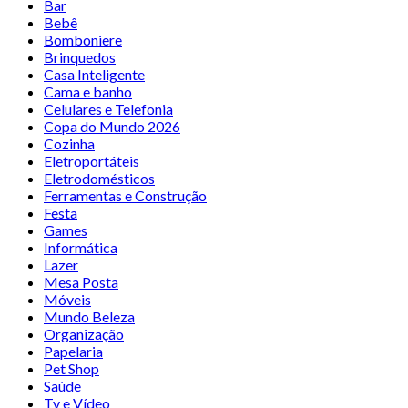
Bar
Bebê
Bomboniere
Brinquedos
Casa Inteligente
Cama e banho
Celulares e Telefonia
Copa do Mundo 2026
Cozinha
Eletroportáteis
Eletrodomésticos
Ferramentas e Construção
Festa
Games
Informática
Lazer
Mesa Posta
Móveis
Mundo Beleza
Organização
Papelaria
Pet Shop
Saúde
Tv e Vídeo