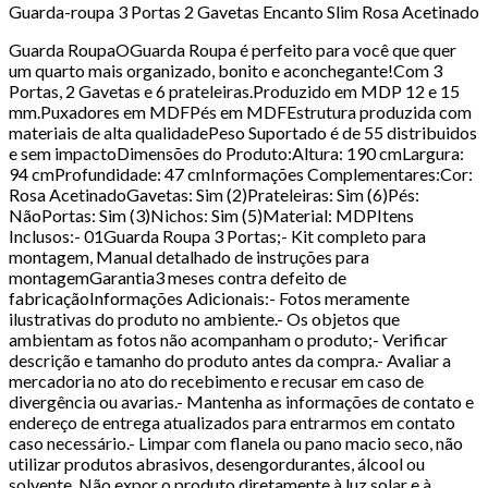
Guarda-roupa 3 Portas 2 Gavetas Encanto Slim Rosa Acetinado
Guarda RoupaOGuarda Roupa é perfeito para você que quer
um quarto mais organizado, bonito e aconchegante!Com 3
Portas, 2 Gavetas e 6 prateleiras.Produzido em MDP 12 e 15
mm.Puxadores em MDFPés em MDFEstrutura produzida com
materiais de alta qualidadePeso Suportado é de 55 distribuidos
e sem impactoDimensões do Produto:Altura: 190 cmLargura:
94 cmProfundidade: 47 cmInformações Complementares:Cor:
Rosa AcetinadoGavetas: Sim (2)Prateleiras: Sim (6)Pés:
NãoPortas: Sim (3)Nichos: Sim (5)Material: MDPItens
Inclusos:- 01Guarda Roupa 3 Portas;- Kit completo para
montagem, Manual detalhado de instruções para
montagemGarantia3 meses contra defeito de
fabricaçãoInformações Adicionais:- Fotos meramente
ilustrativas do produto no ambiente.- Os objetos que
ambientam as fotos não acompanham o produto;- Verificar
descrição e tamanho do produto antes da compra.- Avaliar a
mercadoria no ato do recebimento e recusar em caso de
divergência ou avarias.- Mantenha as informações de contato e
endereço de entrega atualizados para entrarmos em contato
caso necessário.- Limpar com flanela ou pano macio seco, não
utilizar produtos abrasivos, desengordurantes, álcool ou
solvente. Não expor o produto diretamente à luz solar e à