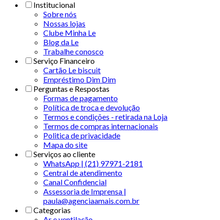
Institucional
Sobre nós
Nossas lojas
Clube Minha Le
Blog da Le
Trabalhe conosco
Serviço Financeiro
Cartão Le biscuit
Empréstimo Dim Dim
Perguntas e Respostas
Formas de pagamento
Política de troca e devolução
Termos e condições - retirada na Loja
Termos de compras internacionais
Politica de privacidade
Mapa do site
Serviços ao cliente
WhatsApp | (21) 97971-2181
Central de atendimento
Canal Confidencial
Assessoria de Imprensa |
paula@agenciaamais.com.br
Categorias
Ar e ventilação