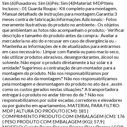
Sim (6)Puxadores: Sim (6)Pés: Sim (4)Material: MDPItens
Inclusos:- 01 Guarda Roupa;- Kit completo para montagem,
Manual detalhado de instruções para montagem.Garantia:3
meses contra de fabricação.Informações Adicionais:- Fotos
meramente ilustrativas do produto no ambiente.- Os objetos
que ambientam as fotos não acompanham o produto;- Verificar
descrição e tamanho do produto antes da compra.- Avaliar a
mercadoria no ato do e recusar em caso de divergência ou .-
Mantenha as informações de e de atualizados para entrarmos
em caso necessário.- Limpar com flanela ou pano macio seco,
não utilizar produtos abrasivos, desengordurantes, álcool ou
solvente. Não expor o produto diretamente à luz solar e à
umidade.* Sugerimos a contratação de um montador para a
montagem do produto. Não nos responsabilizamos por
causadas no ato da montagem.* Não nos responsabilizamos
pela montagem e desmontagem do produto no ato da e , assim
como os custos gerados nestas situações.* A transportadora
entregará o produto no andar térreo do de .* Não nos
responsabilizamos por subir escadas, corredores e elevadores
ou por guincho em apartamentos. MATERIAL PARA FILTRO:
MDP | ALTURA DO PRODUTO (CM): 181 |
COMPRIMENTO PRODUTO COM EMBALAGEM (CM): 176
| PESO PRODUTO COM EMBALAGEM (KG): 57,9 |
MODELO: Guarda Roupa Pescara Branco/Rosa/Branco | COR