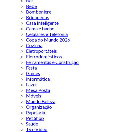
Bar
Bebê
Bomboniere
Brinquedos
Casa Inteligente
Cama e banho
Celulares e Telefonia
Copa do Mundo 2026
Cozinha
Eletroportáteis
Eletrodomésticos
Ferramentas e Construção
Festa
Games
Informática
Lazer
Mesa Posta
Móveis
Mundo Beleza
Organização
Papelaria
Pet Shop
Saúde
Tv e Vídeo