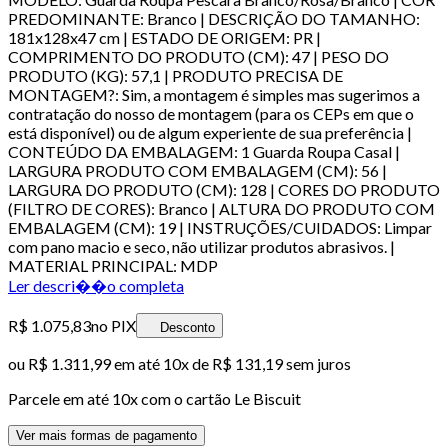
PREDOMINANTE: Branco | DESCRIÇÃO DO TAMANHO:
181x128x47 cm | ESTADO DE ORIGEM: PR |
COMPRIMENTO DO PRODUTO (CM): 47 | PESO DO
PRODUTO (KG): 57,1 | PRODUTO PRECISA DE
MONTAGEM?: Sim, a montagem é simples mas sugerimos a
contratação do nosso de montagem (para os CEPs em que o
está disponível) ou de algum experiente de sua preferência |
CONTEÚDO DA EMBALAGEM: 1 Guarda Roupa Casal |
LARGURA PRODUTO COM EMBALAGEM (CM): 56 |
LARGURA DO PRODUTO (CM): 128 | CORES DO PRODUTO
(FILTRO DE CORES): Branco | ALTURA DO PRODUTO COM
EMBALAGEM (CM): 19 | INSTRUÇÕES/CUIDADOS: Limpar
com pano macio e seco, não utilizar produtos abrasivos. |
MATERIAL PRINCIPAL: MDP
Ler descri��o completa
R$ 1.075,83
no PIX
Desconto
ou
R$ 1.311,99
em até
10x de R$ 131,19 sem juros
Parcele em até
10
x com o cartão
Le Biscuit
Ver mais formas de pagamento