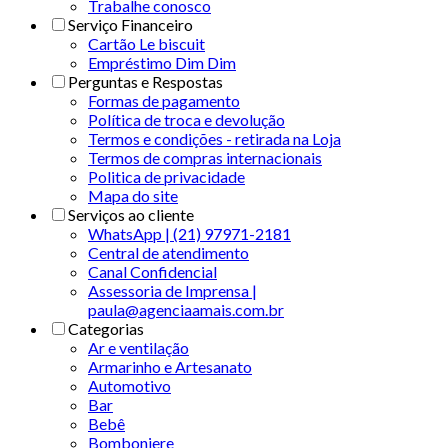
Trabalhe conosco
Serviço Financeiro
Cartão Le biscuit
Empréstimo Dim Dim
Perguntas e Respostas
Formas de pagamento
Política de troca e devolução
Termos e condições - retirada na Loja
Termos de compras internacionais
Politica de privacidade
Mapa do site
Serviços ao cliente
WhatsApp | (21) 97971-2181
Central de atendimento
Canal Confidencial
Assessoria de Imprensa |
paula@agenciaamais.com.br
Categorias
Ar e ventilação
Armarinho e Artesanato
Automotivo
Bar
Bebê
Bomboniere