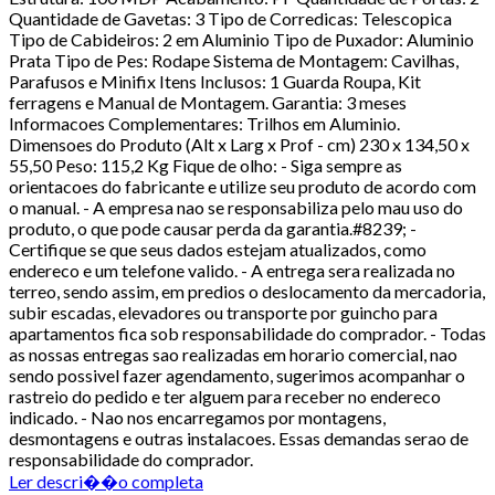
Quantidade de Gavetas: 3 Tipo de Corredicas: Telescopica
Tipo de Cabideiros: 2 em Aluminio Tipo de Puxador: Aluminio
Prata Tipo de Pes: Rodape Sistema de Montagem: Cavilhas,
Parafusos e Minifix Itens Inclusos: 1 Guarda Roupa, Kit
ferragens e Manual de Montagem. Garantia: 3 meses
Informacoes Complementares: Trilhos em Aluminio.
Dimensoes do Produto (Alt x Larg x Prof - cm) 230 x 134,50 x
55,50 Peso: 115,2 Kg Fique de olho: - Siga sempre as
orientacoes do fabricante e utilize seu produto de acordo com
o manual. - A empresa nao se responsabiliza pelo mau uso do
produto, o que pode causar perda da garantia.#8239; -
Certifique se que seus dados estejam atualizados, como
endereco e um telefone valido. - A entrega sera realizada no
terreo, sendo assim, em predios o deslocamento da mercadoria,
subir escadas, elevadores ou transporte por guincho para
apartamentos fica sob responsabilidade do comprador. - Todas
as nossas entregas sao realizadas em horario comercial, nao
sendo possivel fazer agendamento, sugerimos acompanhar o
rastreio do pedido e ter alguem para receber no endereco
indicado. - Nao nos encarregamos por montagens,
desmontagens e outras instalacoes. Essas demandas serao de
responsabilidade do comprador.
Ler descri��o completa