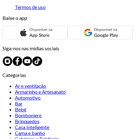
Termos de uso
Baixe o app
Siga-nos nas mídias sociais
Categorias
Ar e ventilação
Armarinho e Artesanato
Automotivo
Bar
Bebê
Bomboniere
Brinquedos
Casa Inteligente
Cama e banho
Celulares e Telefonia