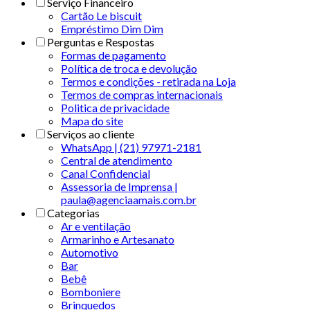
Serviço Financeiro
Cartão Le biscuit
Empréstimo Dim Dim
Perguntas e Respostas
Formas de pagamento
Política de troca e devolução
Termos e condições - retirada na Loja
Termos de compras internacionais
Politica de privacidade
Mapa do site
Serviços ao cliente
WhatsApp | (21) 97971-2181
Central de atendimento
Canal Confidencial
Assessoria de Imprensa |
paula@agenciaamais.com.br
Categorias
Ar e ventilação
Armarinho e Artesanato
Automotivo
Bar
Bebê
Bomboniere
Brinquedos