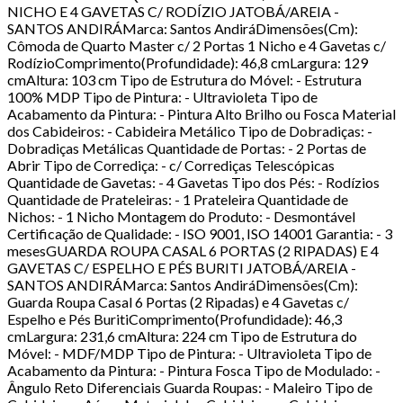
NICHO E 4 GAVETAS C/ RODÍZIO JATOBÁ/AREIA -
SANTOS ANDIRÁMarca: Santos AndiráDimensões(Cm):
Cômoda de Quarto Master c/ 2 Portas 1 Nicho e 4 Gavetas c/
RodízioComprimento(Profundidade): 46,8 cmLargura: 129
cmAltura: 103 cm Tipo de Estrutura do Móvel: - Estrutura
100% MDP Tipo de Pintura: - Ultravioleta Tipo de
Acabamento da Pintura: - Pintura Alto Brilho ou Fosca Material
dos Cabideiros: - Cabideira Metálico Tipo de Dobradiças: -
Dobradiças Metálicas Quantidade de Portas: - 2 Portas de
Abrir Tipo de Corrediça: - c/ Corrediças Telescópicas
Quantidade de Gavetas: - 4 Gavetas Tipo dos Pés: - Rodízios
Quantidade de Prateleiras: - 1 Prateleira Quantidade de
Nichos: - 1 Nicho Montagem do Produto: - Desmontável
Certificação de Qualidade: - ISO 9001, ISO 14001 Garantia: - 3
mesesGUARDA ROUPA CASAL 6 PORTAS (2 RIPADAS) E 4
GAVETAS C/ ESPELHO E PÉS BURITI JATOBÁ/AREIA -
SANTOS ANDIRÁMarca: Santos AndiráDimensões(Cm):
Guarda Roupa Casal 6 Portas (2 Ripadas) e 4 Gavetas c/
Espelho e Pés BuritiComprimento(Profundidade): 46,3
cmLargura: 231,6 cmAltura: 224 cm Tipo de Estrutura do
Móvel: - MDF/MDP Tipo de Pintura: - Ultravioleta Tipo de
Acabamento da Pintura: - Pintura Fosca Tipo de Modulado: -
Ângulo Reto Diferenciais Guarda Roupas: - Maleiro Tipo de