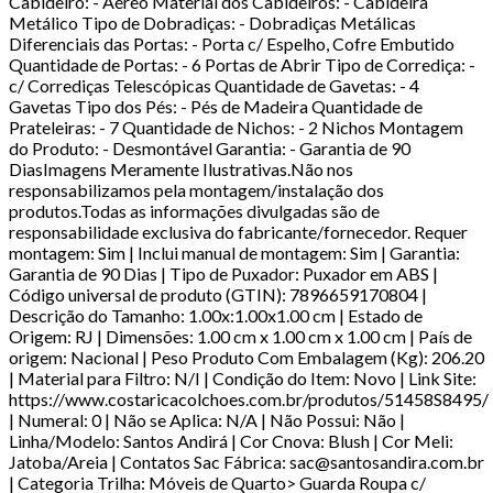
Cabideiro: - Aéreo Material dos Cabideiros: - Cabideira
Metálico Tipo de Dobradiças: - Dobradiças Metálicas
Diferenciais das Portas: - Porta c/ Espelho, Cofre Embutido
Quantidade de Portas: - 6 Portas de Abrir Tipo de Corrediça: -
c/ Corrediças Telescópicas Quantidade de Gavetas: - 4
Gavetas Tipo dos Pés: - Pés de Madeira Quantidade de
Prateleiras: - 7 Quantidade de Nichos: - 2 Nichos Montagem
do Produto: - Desmontável Garantia: - Garantia de 90
DiasImagens Meramente Ilustrativas.Não nos
responsabilizamos pela montagem/instalação dos
produtos.Todas as informações divulgadas são de
responsabilidade exclusiva do fabricante/fornecedor. Requer
montagem: Sim | Inclui manual de montagem: Sim | Garantia:
Garantia de 90 Dias | Tipo de Puxador: Puxador em ABS |
Código universal de produto (GTIN): 7896659170804 |
Descrição do Tamanho: 1.00x:1.00x1.00 cm | Estado de
Origem: RJ | Dimensões: 1.00 cm x 1.00 cm x 1.00 cm | País de
origem: Nacional | Peso Produto Com Embalagem (Kg): 206.20
| Material para Filtro: N/I | Condição do Item: Novo | Link Site:
https://www.costaricacolchoes.com.br/produtos/51458S8495/
| Numeral: 0 | Não se Aplica: N/A | Não Possui: Não |
Linha/Modelo: Santos Andirá | Cor Cnova: Blush | Cor Meli:
Jatoba/Areia | Contatos Sac Fábrica: sac@santosandira.com.br
| Categoria Trilha: Móveis de Quarto> Guarda Roupa c/