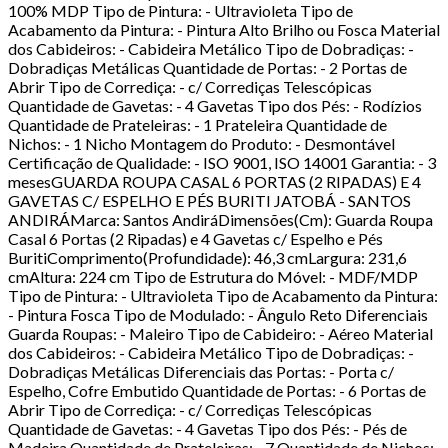
100% MDP Tipo de Pintura: - Ultravioleta Tipo de
Acabamento da Pintura: - Pintura Alto Brilho ou Fosca Material
dos Cabideiros: - Cabideira Metálico Tipo de Dobradiças: -
Dobradiças Metálicas Quantidade de Portas: - 2 Portas de
Abrir Tipo de Corrediça: - c/ Corrediças Telescópicas
Quantidade de Gavetas: - 4 Gavetas Tipo dos Pés: - Rodízios
Quantidade de Prateleiras: - 1 Prateleira Quantidade de
Nichos: - 1 Nicho Montagem do Produto: - Desmontável
Certificação de Qualidade: - ISO 9001, ISO 14001 Garantia: - 3
mesesGUARDA ROUPA CASAL 6 PORTAS (2 RIPADAS) E 4
GAVETAS C/ ESPELHO E PÉS BURITI JATOBÁ - SANTOS
ANDIRÁMarca: Santos AndiráDimensões(Cm): Guarda Roupa
Casal 6 Portas (2 Ripadas) e 4 Gavetas c/ Espelho e Pés
BuritiComprimento(Profundidade): 46,3 cmLargura: 231,6
cmAltura: 224 cm Tipo de Estrutura do Móvel: - MDF/MDP
Tipo de Pintura: - Ultravioleta Tipo de Acabamento da Pintura:
- Pintura Fosca Tipo de Modulado: - Ângulo Reto Diferenciais
Guarda Roupas: - Maleiro Tipo de Cabideiro: - Aéreo Material
dos Cabideiros: - Cabideira Metálico Tipo de Dobradiças: -
Dobradiças Metálicas Diferenciais das Portas: - Porta c/
Espelho, Cofre Embutido Quantidade de Portas: - 6 Portas de
Abrir Tipo de Corrediça: - c/ Corrediças Telescópicas
Quantidade de Gavetas: - 4 Gavetas Tipo dos Pés: - Pés de
Madeira Quantidade de Prateleiras: - 7 Quantidade de Nichos: