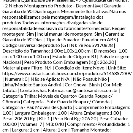
- 2 Nichos Montagem do Produto: - Desmontável Garantia: -
Garantia de 90 DiasImagens Meramente Ilustrativas.Não nos
responsabilizamos pela montagem/instalação dos
produtos.Todas as informações divulgadas são de
responsabilidade exclusiva do fabricante/fornecedor. Requer
montagem: Sim | Inclui manual de montagem: Sim | Garantia:
Garantia de 90 Dias | Tipo de Puxador: Puxador em ABS |
Código universal de produto (GTIN): 7896659170828 |
Descrição do Tamanho: 1.00x:1.00x1.00 cm | Dimensões: 1.00
cm x 1.00 cm x 1.00 cm | Estado de Origem: RJ | País de origem:
Nacional | Peso Produto Com Embalagem (Kg): 206.20 |
Material para Filtro: N/I | Condição do Item: Novo | Link Site:
https://www.costaricacolchoes.com.br/produtos/51458S7289/
| Numeral: 0 | Não se Aplica: N/A | Não Possui: Não |
Linha/Modelo: Santos Andirá | Cor Cnova: Blush | Cor Meli:
Jatobá | Contatos Sac Fábrica: sac@santosandira.com.br |
Categoria Trilha: Móveis de Quarto> Guarda Roupa c/
Cômoda | Categoria - Sub: Guarda Roupa c/ Cômoda |
Categoria - Pai: Móveis de Quarto | Comprimento Embalagem:
1.00 | Largura Embalagem: 1.00 | Altura Embalagem: 1.00 |
Peso: 206.20 Kg | Kit: 1 | Peso Real Kg: 206.20 | Peso Cubado:
100.00 | Volumes: 7 | M3: 0.40 | Comprimento/Profundidade: 1
cm | Largura: 1 cm | Altura: 1 cm | Tamanho Montado: