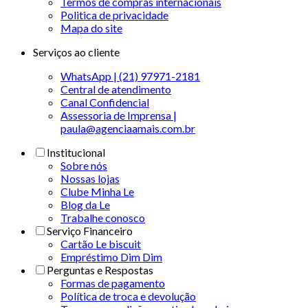
Termos de compras internacionais
Politica de privacidade
Mapa do site
Serviços ao cliente
WhatsApp | (21) 97971-2181
Central de atendimento
Canal Confidencial
Assessoria de Imprensa |
paula@agenciaamais.com.br
Institucional
Sobre nós
Nossas lojas
Clube Minha Le
Blog da Le
Trabalhe conosco
Serviço Financeiro
Cartão Le biscuit
Empréstimo Dim Dim
Perguntas e Respostas
Formas de pagamento
Política de troca e devolução