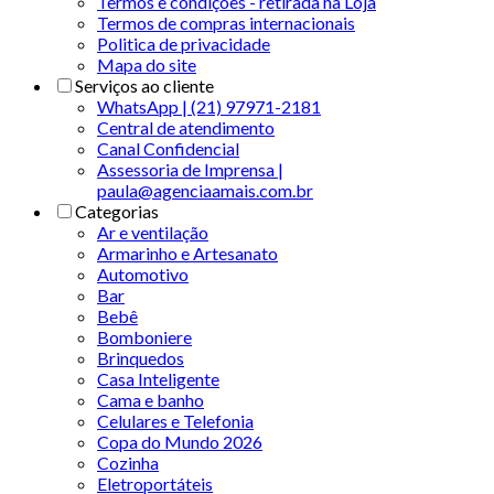
Termos e condições - retirada na Loja
Termos de compras internacionais
Politica de privacidade
Mapa do site
Serviços ao cliente
WhatsApp | (21) 97971-2181
Central de atendimento
Canal Confidencial
Assessoria de Imprensa |
paula@agenciaamais.com.br
Categorias
Ar e ventilação
Armarinho e Artesanato
Automotivo
Bar
Bebê
Bomboniere
Brinquedos
Casa Inteligente
Cama e banho
Celulares e Telefonia
Copa do Mundo 2026
Cozinha
Eletroportáteis