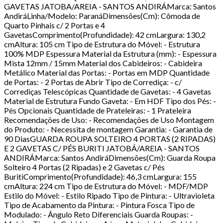
GAVETAS JATOBA/AREIA - SANTOS ANDIRÁMarca: Santos
AndiráLinha/Modelo: ParanáDimensões(Cm): Cômoda de
Quarto Pinhais c/ 2 Portas e 4
GavetasComprimento(Profundidade): 42 cmLargura: 130,2
cmAltura: 105 cm Tipo de Estrutura do Móvel: - Estrutura
100% MDP Espessura Material da Estrutura (mm): - Espessura
Mista 12mm / 15mm Material dos Cabideiros: - Cabideira
Metálico Material das Portas: - Portas em MDP Quantidade
de Portas: - 2 Portas de Abrir Tipo de Corrediça: - c/
Corrediças Telescópicas Quantidade de Gavetas: - 4 Gavetas
Material de Estrutura Fundo Gaveta: - Em HDF Tipo dos Pés: -
Pés Opcionais Quantidade de Prateleiras: - 1 Prateleira
Recomendações de Uso: - Recomendações de Uso Montagem
do Produto: - Necessita de montagem Garantia: - Garantia de
90 DiasGUARDA ROUPA SOLTEIRO 4 PORTAS (2 RIPADAS)
E 2 GAVETAS C/ PÉS BURITI JATOBÁ/AREIA - SANTOS
ANDIRÁMarca: Santos AndiráDimensões(Cm): Guarda Roupa
Solteiro 4 Portas (2 Ripadas) e 2 Gavetas c/ Pés
BuritiComprimento(Profundidade): 46,3 cmLargura: 155
cmAltura: 224 cm Tipo de Estrutura do Móvel: - MDF/MDP
Estilo do Móvel: - Estilo Ripado Tipo de Pintura: - Ultravioleta
Tipo de Acabamento da Pintura: - Pintura Fosca Tipo de
Modulado: - Ângulo Reto Diferenciais Guarda Roupas: -