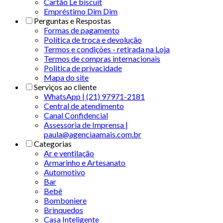
Cartão Le biscuit
Empréstimo Dim Dim
Perguntas e Respostas
Formas de pagamento
Política de troca e devolução
Termos e condições - retirada na Loja
Termos de compras internacionais
Politica de privacidade
Mapa do site
Serviços ao cliente
WhatsApp | (21) 97971-2181
Central de atendimento
Canal Confidencial
Assessoria de Imprensa |
paula@agenciaamais.com.br
Categorias
Ar e ventilação
Armarinho e Artesanato
Automotivo
Bar
Bebê
Bomboniere
Brinquedos
Casa Inteligente