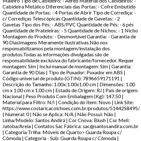
Maleiro Tipo de Cabideiro: - Aéreo Material dos Cabideiros: -
Cabideira Metálico Diferenciais das Portas: - Cofre Embutido
Quantidade de Portas: - 4 Portas de Abrir Tipo de Corrediça: -
c/ Corrediças Telescópicas Quantidade de Gavetas: - 2
Gavetas Tipo dos Pés: - ABS/PVC Quantidade de Pés: - 6 pés
Quantidade de Prateleiras: - 5 Quantidade de Nichos: - 1 Nicho
Montagem do Produto: - Desmontável Garantia: - Garantia de
90 DiasImagens Meramente Ilustrativas.Não nos
responsabilizamos pela montagem/instalação dos
produtos.Todas as informações divulgadas são de
responsabilidade exclusiva do fabricante/fornecedor. Requer
montagem: Sim | Inclui manual de montagem: Sim | Garantia:
Garantia de 90 Dias | Tipo de Puxador: Puxador em ABS |
Código universal de produto (GTIN): 7896659171191 |
Descrição do Tamanho: 1.00x:1.00x1.00 cm | Dimensões: 1.00
cm x 1.00 cm x 1.00 cm | Estado de Origem: RJ | País de origem:
Nacional | Peso Produto Com Embalagem (Kg): 147.50 |
Material para Filtro: N/I | Condição do Item: Novo | Link Site:
https://www.costaricacolchoes.com.br/produtos/51442S8495/
| Numeral: 0 | Não se Aplica: N/A | Não Possui: Não |
Linha/Modelo: Santos Andirá | Cor Cnova: Blush | Cor Meli:
Jatoba/Areia | Contatos Sac Fábrica: sac@santosandira.com.br
| Categoria Trilha: Móveis de Quarto> Guarda Roupa c/
Cômoda | Categoria - Sub: Guarda Roupa c/ Cômoda |