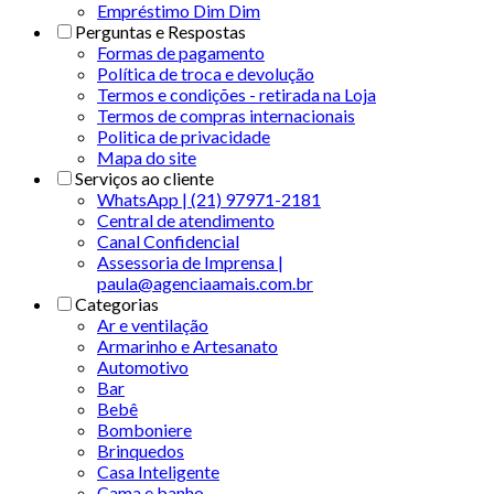
Empréstimo Dim Dim
Perguntas e Respostas
Formas de pagamento
Política de troca e devolução
Termos e condições - retirada na Loja
Termos de compras internacionais
Politica de privacidade
Mapa do site
Serviços ao cliente
WhatsApp | (21) 97971-2181
Central de atendimento
Canal Confidencial
Assessoria de Imprensa |
paula@agenciaamais.com.br
Categorias
Ar e ventilação
Armarinho e Artesanato
Automotivo
Bar
Bebê
Bomboniere
Brinquedos
Casa Inteligente
Cama e banho