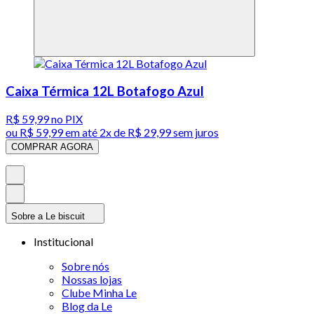
Caixa Térmica 12L Botafogo Azul
R$ 59,99
no PIX
ou
R$ 59,99
em até
2x de R$ 29,99 sem juros
COMPRAR AGORA
Sobre a Le biscuit
Institucional
Sobre nós
Nossas lojas
Clube Minha Le
Blog da Le