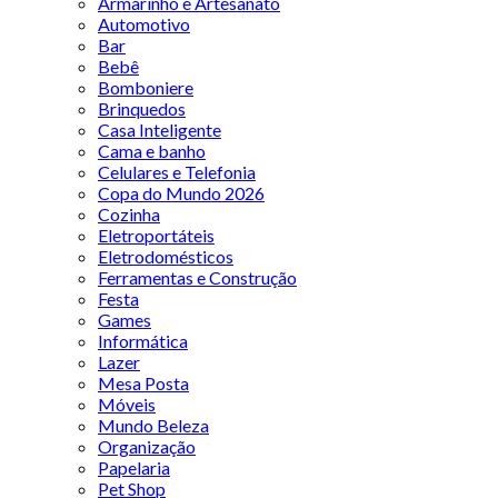
Armarinho e Artesanato
Automotivo
Bar
Bebê
Bomboniere
Brinquedos
Casa Inteligente
Cama e banho
Celulares e Telefonia
Copa do Mundo 2026
Cozinha
Eletroportáteis
Eletrodomésticos
Ferramentas e Construção
Festa
Games
Informática
Lazer
Mesa Posta
Móveis
Mundo Beleza
Organização
Papelaria
Pet Shop