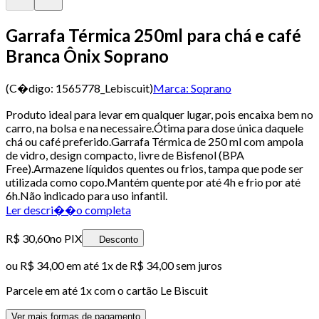
Garrafa Térmica 250ml para chá e café
Branca Ônix Soprano
(C�digo:
1565778_Lebiscuit
)
Marca:
Soprano
Produto ideal para levar em qualquer lugar, pois encaixa bem no
carro, na bolsa e na necessaire.Ótima para dose única daquele
chá ou café preferido.Garrafa Térmica de 250 ml com ampola
de vidro, design compacto, livre de Bisfenol (BPA
Free).Armazene líquidos quentes ou frios, tampa que pode ser
utilizada como copo.Mantém quente por até 4h e frio por até
6h.Não indicado para uso infantil.
Ler descri��o completa
R$ 30,60
no PIX
Desconto
ou
R$ 34,00
em até 1x de
R$ 34,00
sem juros
Parcele em até
1
x com o cartão
Le Biscuit
Ver mais formas de pagamento