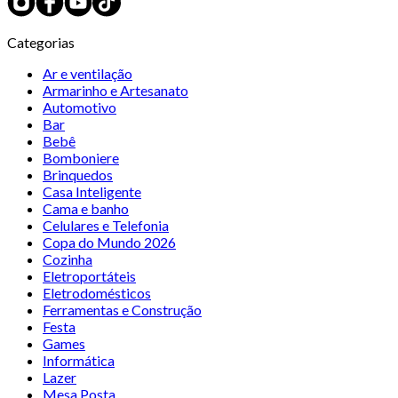
Categorias
Ar e ventilação
Armarinho e Artesanato
Automotivo
Bar
Bebê
Bomboniere
Brinquedos
Casa Inteligente
Cama e banho
Celulares e Telefonia
Copa do Mundo 2026
Cozinha
Eletroportáteis
Eletrodomésticos
Ferramentas e Construção
Festa
Games
Informática
Lazer
Mesa Posta