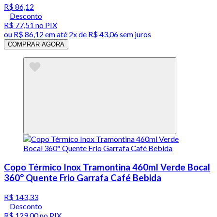
R$ 86,12
Desconto
R$ 77,51
no PIX
ou
R$ 86,12
em até
2x de R$ 43,06 sem juros
COMPRAR AGORA
Copo Térmico Inox Tramontina 460ml Verde Bocal
360° Quente Frio Garrafa Café Bebida
R$ 143,33
Desconto
R$ 129,00
no PIX