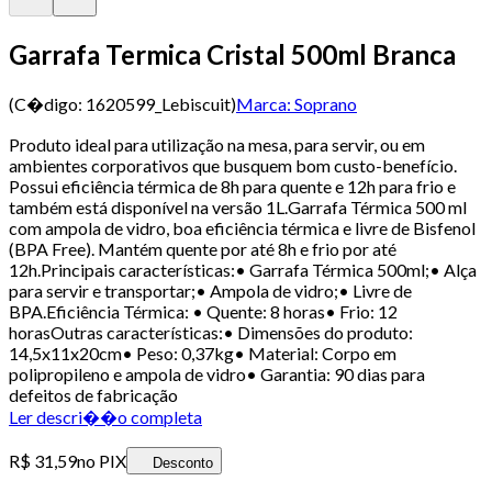
Garrafa Termica Cristal 500ml Branca
(C�digo:
1620599_Lebiscuit
)
Marca:
Soprano
Produto ideal para utilização na mesa, para servir, ou em
ambientes corporativos que busquem bom custo-benefício.
Possui eficiência térmica de 8h para quente e 12h para frio e
também está disponível na versão 1L.Garrafa Térmica 500 ml
com ampola de vidro, boa eficiência térmica e livre de Bisfenol
(BPA Free). Mantém quente por até 8h e frio por até
12h.Principais características:• Garrafa Térmica 500ml;• Alça
para servir e transportar;• Ampola de vidro;• Livre de
BPA.Eficiência Térmica: • Quente: 8 horas• Frio: 12
horasOutras características:• Dimensões do produto:
14,5x11x20cm• Peso: 0,37kg• Material: Corpo em
polipropileno e ampola de vidro• Garantia: 90 dias para
defeitos de fabricação
Ler descri��o completa
R$ 31,59
no PIX
Desconto