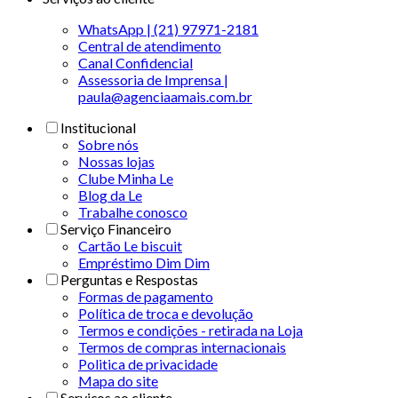
WhatsApp | (21) 97971-2181
Central de atendimento
Canal Confidencial
Assessoria de Imprensa |
paula@agenciaamais.com.br
Institucional
Sobre nós
Nossas lojas
Clube Minha Le
Blog da Le
Trabalhe conosco
Serviço Financeiro
Cartão Le biscuit
Empréstimo Dim Dim
Perguntas e Respostas
Formas de pagamento
Política de troca e devolução
Termos e condições - retirada na Loja
Termos de compras internacionais
Politica de privacidade
Mapa do site
Serviços ao cliente