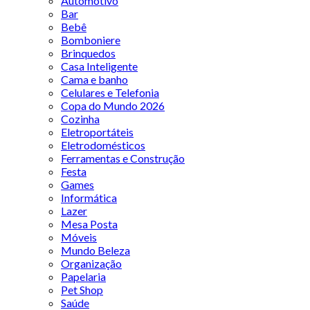
Automotivo
Bar
Bebê
Bomboniere
Brinquedos
Casa Inteligente
Cama e banho
Celulares e Telefonia
Copa do Mundo 2026
Cozinha
Eletroportáteis
Eletrodomésticos
Ferramentas e Construção
Festa
Games
Informática
Lazer
Mesa Posta
Móveis
Mundo Beleza
Organização
Papelaria
Pet Shop
Saúde