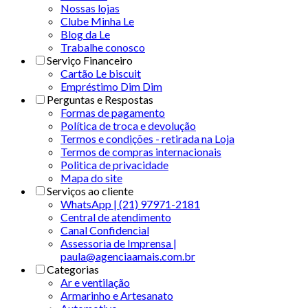
Nossas lojas
Clube Minha Le
Blog da Le
Trabalhe conosco
Serviço Financeiro
Cartão Le biscuit
Empréstimo Dim Dim
Perguntas e Respostas
Formas de pagamento
Política de troca e devolução
Termos e condições - retirada na Loja
Termos de compras internacionais
Politica de privacidade
Mapa do site
Serviços ao cliente
WhatsApp | (21) 97971-2181
Central de atendimento
Canal Confidencial
Assessoria de Imprensa |
paula@agenciaamais.com.br
Categorias
Ar e ventilação
Armarinho e Artesanato