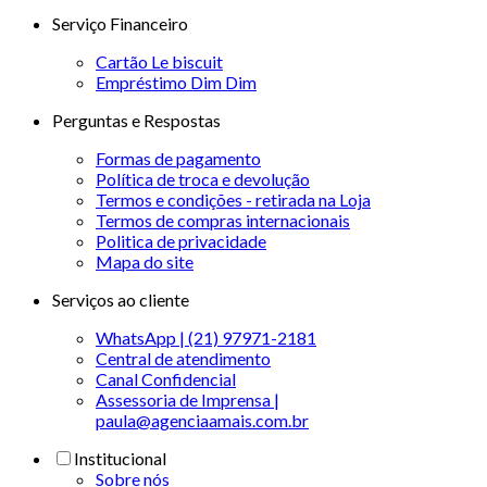
Serviço Financeiro
Cartão Le biscuit
Empréstimo Dim Dim
Perguntas e Respostas
Formas de pagamento
Política de troca e devolução
Termos e condições - retirada na Loja
Termos de compras internacionais
Politica de privacidade
Mapa do site
Serviços ao cliente
WhatsApp | (21) 97971-2181
Central de atendimento
Canal Confidencial
Assessoria de Imprensa |
paula@agenciaamais.com.br
Institucional
Sobre nós