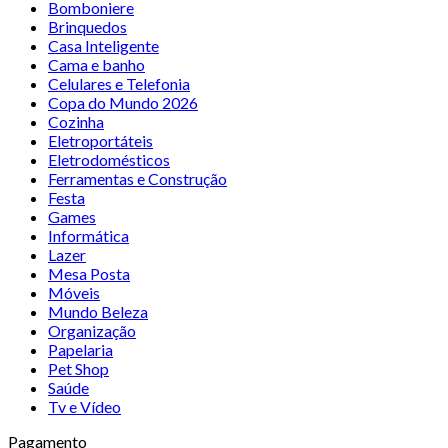
Bomboniere
Brinquedos
Casa Inteligente
Cama e banho
Celulares e Telefonia
Copa do Mundo 2026
Cozinha
Eletroportáteis
Eletrodomésticos
Ferramentas e Construção
Festa
Games
Informática
Lazer
Mesa Posta
Móveis
Mundo Beleza
Organização
Papelaria
Pet Shop
Saúde
Tv e Vídeo
Pagamento