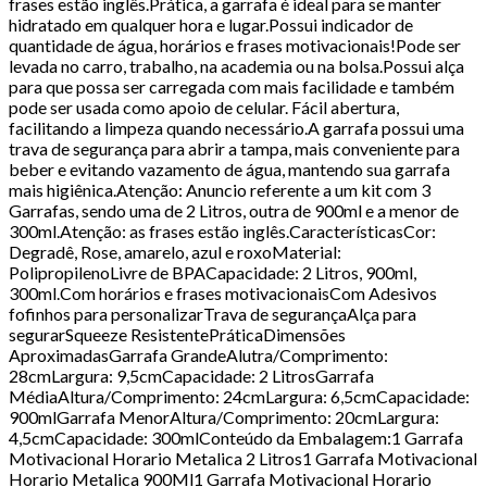
frases estão inglês.Prática, a garrafa é ideal para se manter
hidratado em qualquer hora e lugar.Possui indicador de
quantidade de água, horários e frases motivacionais!Pode ser
levada no carro, trabalho, na academia ou na bolsa.Possui alça
para que possa ser carregada com mais facilidade e também
pode ser usada como apoio de celular. Fácil abertura,
facilitando a limpeza quando necessário.A garrafa possui uma
trava de segurança para abrir a tampa, mais conveniente para
beber e evitando vazamento de água, mantendo sua garrafa
mais higiênica.Atenção: Anuncio referente a um kit com 3
Garrafas, sendo uma de 2 Litros, outra de 900ml e a menor de
300ml.Atenção: as frases estão inglês.CaracterísticasCor:
Degradê, Rose, amarelo, azul e roxoMaterial:
PolipropilenoLivre de BPACapacidade: 2 Litros, 900ml,
300ml.Com horários e frases motivacionaisCom Adesivos
fofinhos para personalizarTrava de segurançaAlça para
segurarSqueeze ResistentePráticaDimensões
AproximadasGarrafa GrandeAlutra/Comprimento:
28cmLargura: 9,5cmCapacidade: 2 LitrosGarrafa
MédiaAltura/Comprimento: 24cmLargura: 6,5cmCapacidade:
900mlGarrafa MenorAltura/Comprimento: 20cmLargura:
4,5cmCapacidade: 300mlConteúdo da Embalagem:1 Garrafa
Motivacional Horario Metalica 2 Litros1 Garrafa Motivacional
Horario Metalica 900Ml1 Garrafa Motivacional Horario