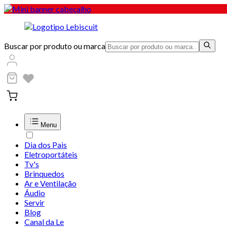
Buscar por produto ou marca
Menu
Dia dos Pais
Eletroportáteis
Tv's
Brinquedos
Ar e Ventilação
Áudio
Servir
Blog
Canal da Le