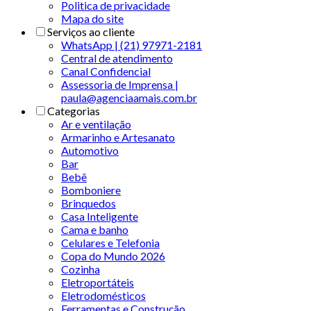
Politica de privacidade
Mapa do site
Serviços ao cliente
WhatsApp | (21) 97971-2181
Central de atendimento
Canal Confidencial
Assessoria de Imprensa |
paula@agenciaamais.com.br
Categorias
Ar e ventilação
Armarinho e Artesanato
Automotivo
Bar
Bebê
Bomboniere
Brinquedos
Casa Inteligente
Cama e banho
Celulares e Telefonia
Copa do Mundo 2026
Cozinha
Eletroportáteis
Eletrodomésticos
Ferramentas e Construção