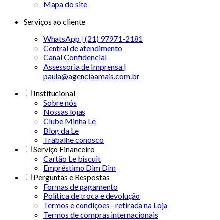
Mapa do site
Serviços ao cliente
WhatsApp | (21) 97971-2181
Central de atendimento
Canal Confidencial
Assessoria de Imprensa |
paula@agenciaamais.com.br
Institucional
Sobre nós
Nossas lojas
Clube Minha Le
Blog da Le
Trabalhe conosco
Serviço Financeiro
Cartão Le biscuit
Empréstimo Dim Dim
Perguntas e Respostas
Formas de pagamento
Política de troca e devolução
Termos e condições - retirada na Loja
Termos de compras internacionais