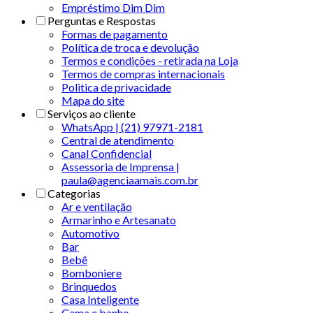
Empréstimo Dim Dim
Perguntas e Respostas
Formas de pagamento
Política de troca e devolução
Termos e condições - retirada na Loja
Termos de compras internacionais
Politica de privacidade
Mapa do site
Serviços ao cliente
WhatsApp | (21) 97971-2181
Central de atendimento
Canal Confidencial
Assessoria de Imprensa |
paula@agenciaamais.com.br
Categorias
Ar e ventilação
Armarinho e Artesanato
Automotivo
Bar
Bebê
Bomboniere
Brinquedos
Casa Inteligente
Cama e banho