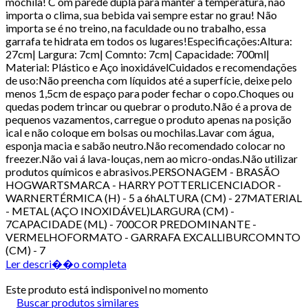
mochila! C om parede dupla para manter a temperatura, não
importa o clima, sua bebida vai sempre estar no grau! Não
importa se é no treino, na faculdade ou no trabalho, essa
garrafa te hidrata em todos os lugares!Especificações:Altura:
27cm| Largura: 7cm| Comnto: 7cm| Capacidade: 700ml|
Material: Plástico e Aço inoxidávelCuidados e recomendações
de uso:Não preencha com líquidos até a superfície, deixe pelo
menos 1,5cm de espaço para poder fechar o copo.Choques ou
quedas podem trincar ou quebrar o produto.Não é a prova de
pequenos vazamentos, carregue o produto apenas na posição
ical e não coloque em bolsas ou mochilas.Lavar com água,
esponja macia e sabão neutro.Não recomendado colocar no
freezer.Não vai á lava-louças, nem ao micro-ondas.Não utilizar
produtos químicos e abrasivos.PERSONAGEM - BRASÃO
HOGWARTSMARCA - HARRY POTTERLICENCIADOR -
WARNERTÉRMICA (H) - 5 a 6hALTURA (CM) - 27MATERIAL
- METAL (AÇO INOXIDÁVEL)LARGURA (CM) -
7CAPACIDADE (ML) - 700COR PREDOMINANTE -
VERMELHOFORMATO - GARRAFA EXCALLIBURCOMNTO
(CM) - 7
Ler descri��o completa
Este produto está indisponivel no momento
Buscar produtos similares