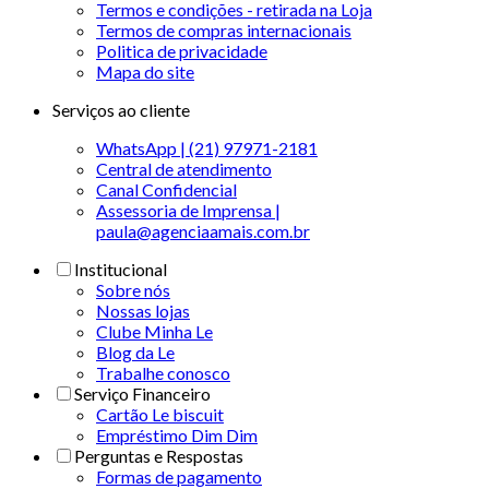
Termos e condições - retirada na Loja
Termos de compras internacionais
Politica de privacidade
Mapa do site
Serviços ao cliente
WhatsApp | (21) 97971-2181
Central de atendimento
Canal Confidencial
Assessoria de Imprensa |
paula@agenciaamais.com.br
Institucional
Sobre nós
Nossas lojas
Clube Minha Le
Blog da Le
Trabalhe conosco
Serviço Financeiro
Cartão Le biscuit
Empréstimo Dim Dim
Perguntas e Respostas
Formas de pagamento