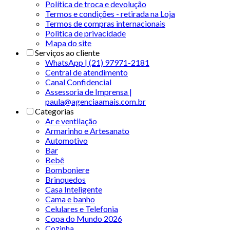
Política de troca e devolução
Termos e condições - retirada na Loja
Termos de compras internacionais
Politica de privacidade
Mapa do site
Serviços ao cliente
WhatsApp | (21) 97971-2181
Central de atendimento
Canal Confidencial
Assessoria de Imprensa |
paula@agenciaamais.com.br
Categorias
Ar e ventilação
Armarinho e Artesanato
Automotivo
Bar
Bebê
Bomboniere
Brinquedos
Casa Inteligente
Cama e banho
Celulares e Telefonia
Copa do Mundo 2026
Cozinha