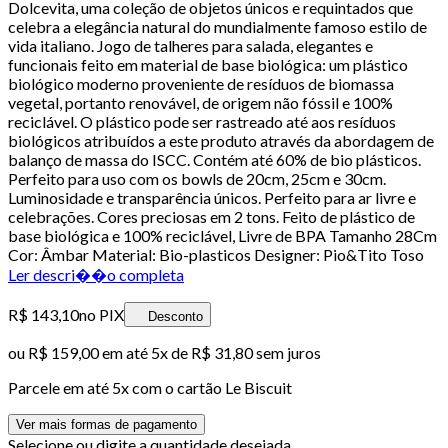
Dolcevita, uma coleção de objetos únicos e requintados que
celebra a elegância natural do mundialmente famoso estilo de
vida italiano. Jogo de talheres para salada, elegantes e
funcionais feito em material de base biológica: um plástico
biológico moderno proveniente de resíduos de biomassa
vegetal, portanto renovável, de origem não fóssil e 100%
reciclável. O plástico pode ser rastreado até aos resíduos
biológicos atribuídos a este produto através da abordagem de
balanço de massa do ISCC. Contém até 60% de bio plásticos.
Perfeito para uso com os bowls de 20cm, 25cm e 30cm.
Luminosidade e transparência únicos. Perfeito para ar livre e
celebrações. Cores preciosas em 2 tons. Feito de plástico de
base biológica e 100% reciclável, Livre de BPA Tamanho 28Cm
Cor: Âmbar Material: Bio-plasticos Designer: Pio&Tito Toso
Ler descri��o completa
R$ 143,10
no PIX
Desconto
ou
R$ 159,00
em até
5x de R$ 31,80 sem juros
Parcele em até
5
x com o cartão
Le Biscuit
Ver mais formas de pagamento
Selecione ou digite a quantidade desejada