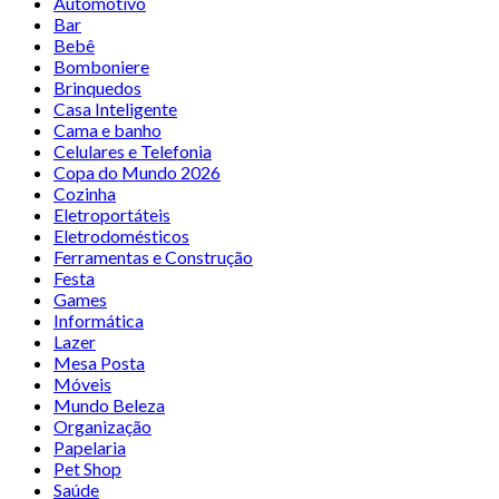
Automotivo
Bar
Bebê
Bomboniere
Brinquedos
Casa Inteligente
Cama e banho
Celulares e Telefonia
Copa do Mundo 2026
Cozinha
Eletroportáteis
Eletrodomésticos
Ferramentas e Construção
Festa
Games
Informática
Lazer
Mesa Posta
Móveis
Mundo Beleza
Organização
Papelaria
Pet Shop
Saúde