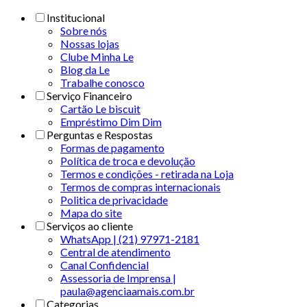
Institucional
Sobre nós
Nossas lojas
Clube Minha Le
Blog da Le
Trabalhe conosco
Serviço Financeiro
Cartão Le biscuit
Empréstimo Dim Dim
Perguntas e Respostas
Formas de pagamento
Política de troca e devolução
Termos e condições - retirada na Loja
Termos de compras internacionais
Politica de privacidade
Mapa do site
Serviços ao cliente
WhatsApp | (21) 97971-2181
Central de atendimento
Canal Confidencial
Assessoria de Imprensa |
paula@agenciaamais.com.br
Categorias