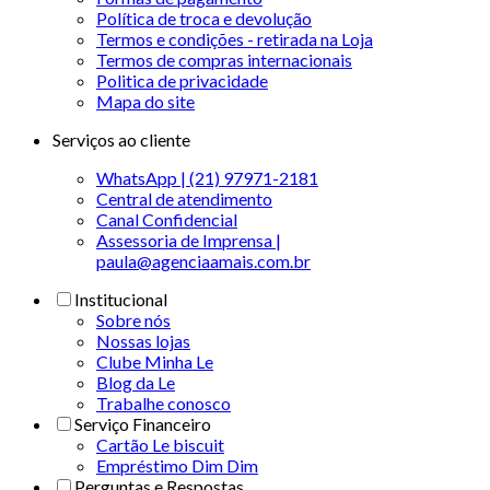
Política de troca e devolução
Termos e condições - retirada na Loja
Termos de compras internacionais
Politica de privacidade
Mapa do site
Serviços ao cliente
WhatsApp | (21) 97971-2181
Central de atendimento
Canal Confidencial
Assessoria de Imprensa |
paula@agenciaamais.com.br
Institucional
Sobre nós
Nossas lojas
Clube Minha Le
Blog da Le
Trabalhe conosco
Serviço Financeiro
Cartão Le biscuit
Empréstimo Dim Dim
Perguntas e Respostas