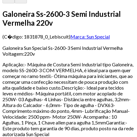
Galoneira Ss-2600-3 Semi Industrial
Vermelha 220v
(C�digo:
1831878_0_Lebiscuit
)
Marca:
Sun Special
Galoneira Sun Special Ss-2600-3 Semi Industrial Vermelha
Voltagem:220v
Aplicação:- Máquina de Costura Semi Industrial tipo Galoneira,
modelo SS-2600-3 COM VERMELHA, é ideal para quem quer
começar no ramo textil.- Ótima máquina para iniciantes, que ao
começar uma confecção necessitam de pouca produção com
alta qualidade e baixo custo.Descrição:- Ideal para tecidos
leves e médios- Máquina portátil, com motor acoplado de
250W- 03 Agulhas- 4 Linhas- Distância entre agulhas, 3,2mm-
Altura do Calcador - 6,0mm- Tipo de agulha - DVX63-
Comprimento máximo do ponto, 4mm- Lubrificação Manual-
Velocidade: 2500 ppm- Motor 250W- Acompanha : 10
Agulhas, 1 Pinça, 1 Chave allen para agulha 1,5mmGarantia:-
Este produto tem garantia de 90 dias, produto posto na da rede
autorizada Sun Special