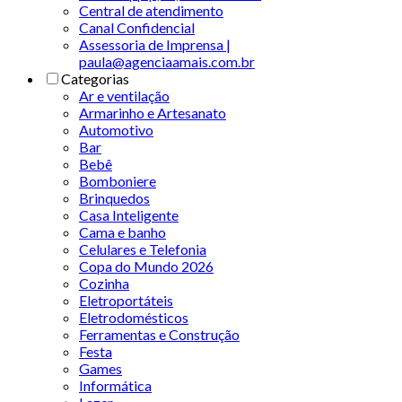
Central de atendimento
Canal Confidencial
Assessoria de Imprensa |
paula@agenciaamais.com.br
Categorias
Ar e ventilação
Armarinho e Artesanato
Automotivo
Bar
Bebê
Bomboniere
Brinquedos
Casa Inteligente
Cama e banho
Celulares e Telefonia
Copa do Mundo 2026
Cozinha
Eletroportáteis
Eletrodomésticos
Ferramentas e Construção
Festa
Games
Informática