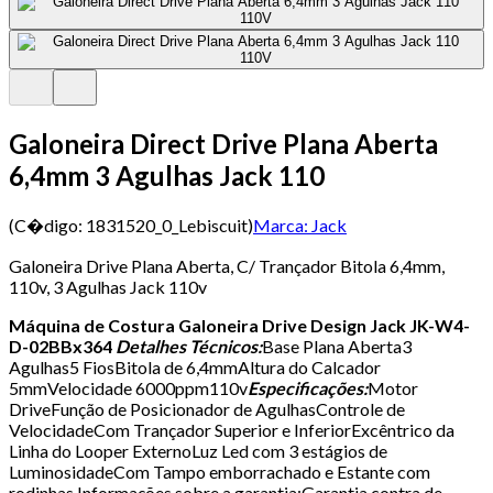
Galoneira Direct Drive Plana Aberta
6,4mm 3 Agulhas Jack 110
(C�digo:
1831520_0_Lebiscuit
)
Marca:
Jack
Galoneira Drive Plana Aberta, C/ Trançador Bitola 6,4mm,
110v, 3 Agulhas Jack 110v
Máquina de Costura Galoneira Drive Design Jack JK-W4-
D-02BBx364
Detalhes Técnicos:
Base Plana Aberta3
Agulhas5 FiosBitola de 6,4mmAltura do Calcador
5mmVelocidade 6000ppm110v
Especificações:
Motor
DriveFunção de Posicionador de AgulhasControle de
VelocidadeCom Trançador Superior e InferiorExcêntrico da
Linha do Looper ExternoLuz Led com 3 estágios de
LuminosidadeCom Tampo emborrachado e Estante com
rodinhas.Informações sobre a garantia:Garantia contra de