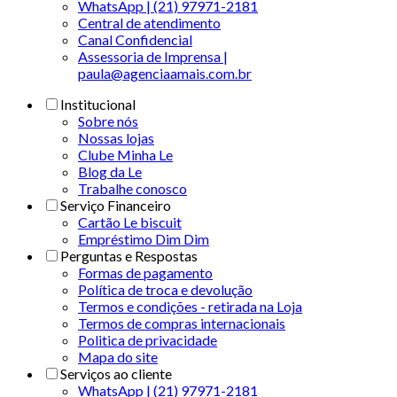
WhatsApp | (21) 97971-2181
Central de atendimento
Canal Confidencial
Assessoria de Imprensa |
paula@agenciaamais.com.br
Institucional
Sobre nós
Nossas lojas
Clube Minha Le
Blog da Le
Trabalhe conosco
Serviço Financeiro
Cartão Le biscuit
Empréstimo Dim Dim
Perguntas e Respostas
Formas de pagamento
Política de troca e devolução
Termos e condições - retirada na Loja
Termos de compras internacionais
Politica de privacidade
Mapa do site
Serviços ao cliente
WhatsApp | (21) 97971-2181