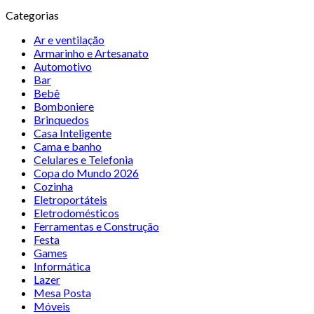
Categorias
Ar e ventilação
Armarinho e Artesanato
Automotivo
Bar
Bebê
Bomboniere
Brinquedos
Casa Inteligente
Cama e banho
Celulares e Telefonia
Copa do Mundo 2026
Cozinha
Eletroportáteis
Eletrodomésticos
Ferramentas e Construção
Festa
Games
Informática
Lazer
Mesa Posta
Móveis