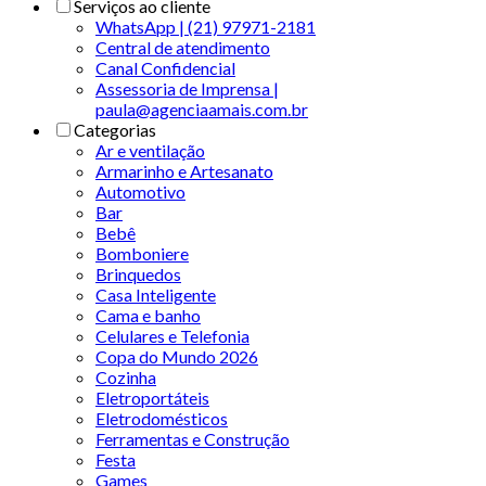
Serviços ao cliente
WhatsApp | (21) 97971-2181
Central de atendimento
Canal Confidencial
Assessoria de Imprensa |
paula@agenciaamais.com.br
Categorias
Ar e ventilação
Armarinho e Artesanato
Automotivo
Bar
Bebê
Bomboniere
Brinquedos
Casa Inteligente
Cama e banho
Celulares e Telefonia
Copa do Mundo 2026
Cozinha
Eletroportáteis
Eletrodomésticos
Ferramentas e Construção
Festa
Games