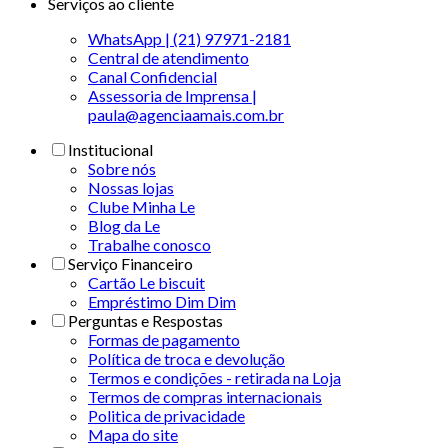
Serviços ao cliente
WhatsApp | (21) 97971-2181
Central de atendimento
Canal Confidencial
Assessoria de Imprensa |
paula@agenciaamais.com.br
Institucional
Sobre nós
Nossas lojas
Clube Minha Le
Blog da Le
Trabalhe conosco
Serviço Financeiro
Cartão Le biscuit
Empréstimo Dim Dim
Perguntas e Respostas
Formas de pagamento
Política de troca e devolução
Termos e condições - retirada na Loja
Termos de compras internacionais
Politica de privacidade
Mapa do site