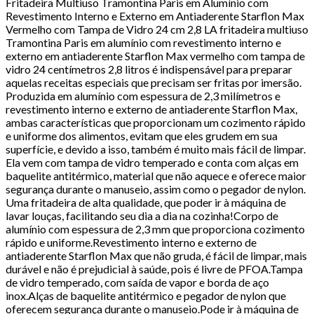
Fritadeira Multiuso Tramontina Paris em Alumínio com
Revestimento Interno e Externo em Antiaderente Starflon Max
Vermelho com Tampa de Vidro 24 cm 2,8 LA fritadeira multiuso
Tramontina Paris em alumínio com revestimento interno e
externo em antiaderente Starflon Max vermelho com tampa de
vidro 24 centímetros 2,8 litros é indispensável para preparar
aquelas receitas especiais que precisam ser fritas por imersão.
Produzida em alumínio com espessura de 2,3 milímetros e
revestimento interno e externo de antiaderente Starflon Max,
ambas características que proporcionam um cozimento rápido
e uniforme dos alimentos, evitam que eles grudem em sua
superfície, e devido a isso, também é muito mais fácil de limpar.
Ela vem com tampa de vidro temperado e conta com alças em
baquelite antitérmico, material que não aquece e oferece maior
segurança durante o manuseio, assim como o pegador de nylon.
Uma fritadeira de alta qualidade, que poder ir à máquina de
lavar louças, facilitando seu dia a dia na cozinha!Corpo de
alumínio com espessura de 2,3 mm que proporciona cozimento
rápido e uniforme.Revestimento interno e externo de
antiaderente Starflon Max que não gruda, é fácil de limpar, mais
durável e não é prejudicial à saúde, pois é livre de PFOA.Tampa
de vidro temperado, com saída de vapor e borda de aço
inox.Alças de baquelite antitérmico e pegador de nylon que
oferecem segurança durante o manuseio.Pode ir à máquina de