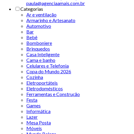
paula@agenciaamais.com.br
Categorias
Ar e ventilação
Armarinho e Artesanato
Automotivo
Bar
Bebê
Bomboniere
Brinquedos
Casa Inteligente
Cama e banho
Celulares e Telefonia
Copa do Mundo 2026
Cozinha
Eletroportáteis
Eletrodomésticos
Ferramentas e Construção
Festa
Games
Informática
Lazer
Mesa Posta
Móveis
Mundo Beleza