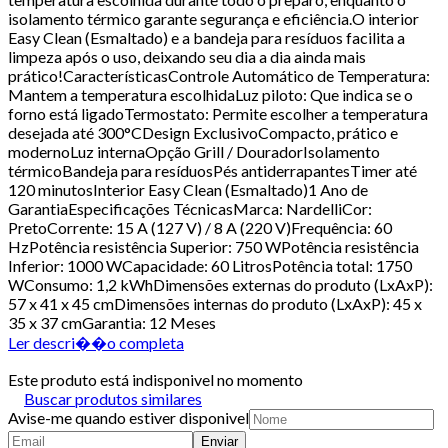
isolamento térmico garante segurança e eficiência.O interior
Easy Clean (Esmaltado) e a bandeja para resíduos facilita a
limpeza após o uso, deixando seu dia a dia ainda mais
prático!CaracterísticasControle Automático de Temperatura:
Mantem a temperatura escolhidaLuz piloto: Que indica se o
forno está ligadoTermostato: Permite escolher a temperatura
desejada até 300°CDesign ExclusivoCompacto, prático e
modernoLuz internaOpção Grill / DouradorIsolamento
térmicoBandeja para resíduosPés antiderrapantesTimer até
120 minutosInterior Easy Clean (Esmaltado)1 Ano de
GarantiaEspecificações TécnicasMarca: NardelliCor:
PretoCorrente: 15 A (127 V) / 8 A (220 V)Frequência: 60
HzPotência resistência Superior: 750 WPotência resistência
Inferior: 1000 WCapacidade: 60 LitrosPotência total: 1750
WConsumo: 1,2 kWhDimensões externas do produto (LxAxP):
57 x 41 x 45 cmDimensões internas do produto (LxAxP): 45 x
35 x 37 cmGarantia: 12 Meses
Ler descri��o completa
Este produto está indisponivel no momento
Buscar produtos similares
Avise-me quando estiver disponivel
Enviar