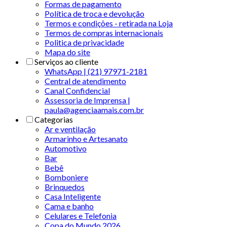
Formas de pagamento
Política de troca e devolução
Termos e condições - retirada na Loja
Termos de compras internacionais
Politica de privacidade
Mapa do site
Serviços ao cliente
WhatsApp | (21) 97971-2181
Central de atendimento
Canal Confidencial
Assessoria de Imprensa |
paula@agenciaamais.com.br
Categorias
Ar e ventilação
Armarinho e Artesanato
Automotivo
Bar
Bebê
Bomboniere
Brinquedos
Casa Inteligente
Cama e banho
Celulares e Telefonia
Copa do Mundo 2026