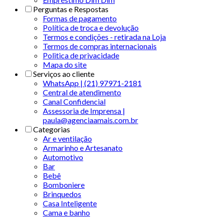
Perguntas e Respostas
Formas de pagamento
Política de troca e devolução
Termos e condições - retirada na Loja
Termos de compras internacionais
Politica de privacidade
Mapa do site
Serviços ao cliente
WhatsApp | (21) 97971-2181
Central de atendimento
Canal Confidencial
Assessoria de Imprensa |
paula@agenciaamais.com.br
Categorias
Ar e ventilação
Armarinho e Artesanato
Automotivo
Bar
Bebê
Bomboniere
Brinquedos
Casa Inteligente
Cama e banho