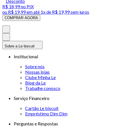
Desconto
R$ 18,99
no PIX
ou
R$ 19,99
em até 1x de
R$ 19,99
sem juros
COMPRAR AGORA
Sobre a Le biscuit
Institucional
Sobre nós
Nossas lojas
Clube Minha Le
Blog da Le
Trabalhe conosco
Serviço Financeiro
Cartão Le biscuit
Empréstimo Dim Dim
Perguntas e Respostas