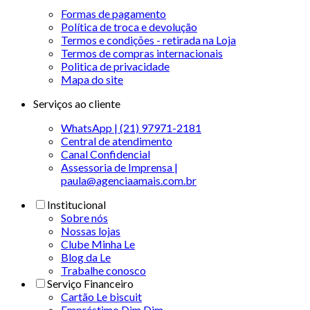
Formas de pagamento
Política de troca e devolução
Termos e condições - retirada na Loja
Termos de compras internacionais
Politica de privacidade
Mapa do site
Serviços ao cliente
WhatsApp | (21) 97971-2181
Central de atendimento
Canal Confidencial
Assessoria de Imprensa |
paula@agenciaamais.com.br
Institucional
Sobre nós
Nossas lojas
Clube Minha Le
Blog da Le
Trabalhe conosco
Serviço Financeiro
Cartão Le biscuit
Empréstimo Dim Dim