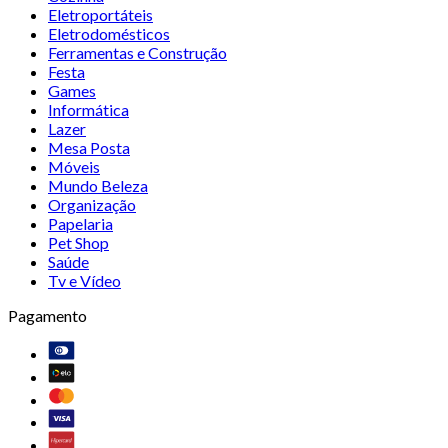
Eletroportáteis
Eletrodomésticos
Ferramentas e Construção
Festa
Games
Informática
Lazer
Mesa Posta
Móveis
Mundo Beleza
Organização
Papelaria
Pet Shop
Saúde
Tv e Vídeo
Pagamento