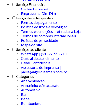
Serviço Financeiro
Cartão Le biscuit
Empréstimo Dim Dim
Perguntas e Respostas
Formas de pagamento
Política de troca e devolução
Termos e condições - retirada na Loja
Termos de compras internacionais
Politica de privacidade
Mapa do site
Serviços ao cliente
WhatsApp | (21) 97971-2181
Central de atendimento
Canal Confidencial
Assessoria de Imprensa |
paula@agenciaamais.com.br
Categorias
Ar e ventilação
Armarinho e Artesanato
Automotivo
Bar
Bebê
Bomboniere