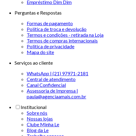
Empréstimo Dim Dim
Perguntas e Respostas
Formas de pagamento
Política de troca e devolução
Termos e condições - retirada na Loja
Termos de compras internacionais
Politica de privacidade
Mapa do site
Serviços ao cliente
WhatsApp | (21) 97971-2181
Central de atendimento
Canal Confidencial
Assessoria de Imprensa |
paula@agenciaamais.com.br
Institucional
Sobre nós
Nossas lojas
Clube Minha Le
Blog da Le
Trabalhe conosco