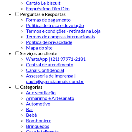
Cartão Le biscuit
Empréstimo Dim Dim
Perguntas e Respostas
Formas de pagamento
Política de troca e devolução
Termos e condições - retirada na Loja
Termos de compras internacionais
Politica de privacidade
Mapa do site
Serviços ao cliente
WhatsApp | (21) 97971-2181
Central de atendimento
Canal Confidencial
Assessoria de Imprensa |
paula@agenciaamais.com.br
Categorias
Ar e ventilação
Armarinho e Artesanato
Automotivo
Bar
Bebê
Bomboniere
Brinquedos
Casa Inteligente