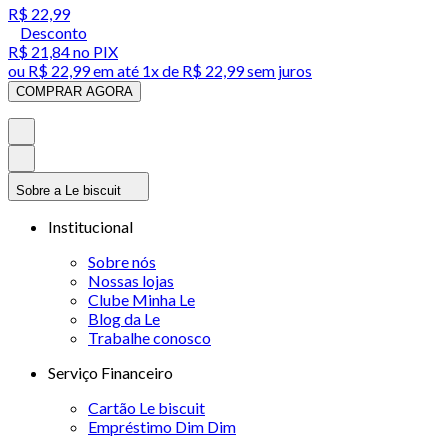
R$ 22,99
Desconto
R$ 21,84
no PIX
ou
R$ 22,99
em até 1x de
R$ 22,99
sem juros
COMPRAR AGORA
Sobre a Le biscuit
Institucional
Sobre nós
Nossas lojas
Clube Minha Le
Blog da Le
Trabalhe conosco
Serviço Financeiro
Cartão Le biscuit
Empréstimo Dim Dim