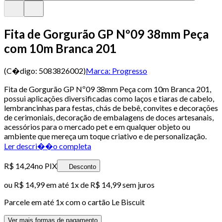
Fita de Gorgurão GP Nº09 38mm Peça
com 10m Branca 201
(C�digo:
5083826002
)
Marca:
Progresso
Fita de Gorgurão GP Nº09 38mm Peça com 10m Branca 201,
possui aplicações diversificadas como laços e tiaras de cabelo,
lembrancinhas para festas, chás de bebê, convites e decorações
de cerimoniais, decoração de embalagens de doces artesanais,
acessórios para o mercado pet e em qualquer objeto ou
ambiente que mereça um toque criativo e de personalização.
Ler descri��o completa
R$ 14,24
no PIX
Desconto
ou
R$ 14,99
em até 1x de
R$ 14,99
sem juros
Parcele em até
1
x com o cartão
Le Biscuit
Ver mais formas de pagamento