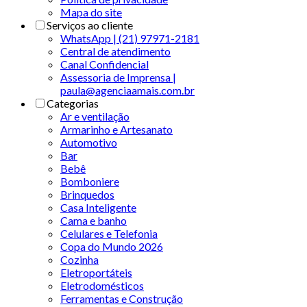
Mapa do site
Serviços ao cliente
WhatsApp | (21) 97971-2181
Central de atendimento
Canal Confidencial
Assessoria de Imprensa |
paula@agenciaamais.com.br
Categorias
Ar e ventilação
Armarinho e Artesanato
Automotivo
Bar
Bebê
Bomboniere
Brinquedos
Casa Inteligente
Cama e banho
Celulares e Telefonia
Copa do Mundo 2026
Cozinha
Eletroportáteis
Eletrodomésticos
Ferramentas e Construção