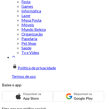
Festa
Games
Informática
Lazer
Mesa Posta
Móveis
Mundo Beleza
Organização
Papelaria
Pet Shop
Saúde
Tv e Vídeo
Política de privacidade
Termos de uso
Baixe o app
Siga-nos nas mídias sociais