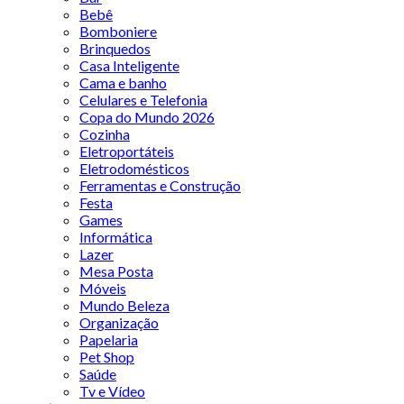
Bebê
Bomboniere
Brinquedos
Casa Inteligente
Cama e banho
Celulares e Telefonia
Copa do Mundo 2026
Cozinha
Eletroportáteis
Eletrodomésticos
Ferramentas e Construção
Festa
Games
Informática
Lazer
Mesa Posta
Móveis
Mundo Beleza
Organização
Papelaria
Pet Shop
Saúde
Tv e Vídeo