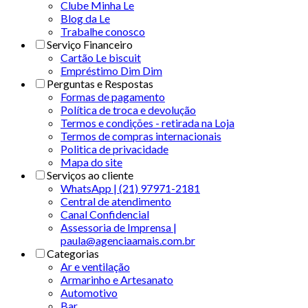
Clube Minha Le
Blog da Le
Trabalhe conosco
Serviço Financeiro
Cartão Le biscuit
Empréstimo Dim Dim
Perguntas e Respostas
Formas de pagamento
Política de troca e devolução
Termos e condições - retirada na Loja
Termos de compras internacionais
Politica de privacidade
Mapa do site
Serviços ao cliente
WhatsApp | (21) 97971-2181
Central de atendimento
Canal Confidencial
Assessoria de Imprensa |
paula@agenciaamais.com.br
Categorias
Ar e ventilação
Armarinho e Artesanato
Automotivo
Bar