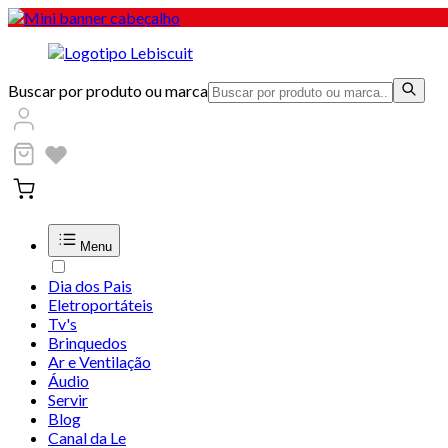
Buscar por produto ou marca
Menu
Dia dos Pais
Eletroportáteis
Tv's
Brinquedos
Ar e Ventilação
Áudio
Servir
Blog
Canal da Le