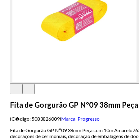
Fita de Gorgurão GP Nº09 38mm Peç
(C�digo:
5083826009
)
Marca:
Progresso
Fita de Gorgurão GP Nº09 38mm Peça com 10m Amarelo763, pos
decorações de cerimoniais, decoração de embalagens de doce