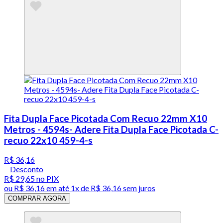
Fita Dupla Face Picotada Com Recuo 22mm X10
Metros - 4594s- Adere Fita Dupla Face Picotada C-
recuo 22x10 459-4-s
R$ 36,16
Desconto
R$ 29,65
no PIX
ou
R$ 36,16
em até 1x de
R$ 36,16
sem juros
COMPRAR AGORA