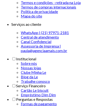
Termos e condições - retirada na Loja
Termos de compras internacionais
Politica de privacidade
Mapa do site
Serviços ao cliente
WhatsApp | (21) 97971-2181
Central de atendimento
Canal Confidencial
Assessoria de Imprensa |
paula@agenciaamais.com.br
Institucional
Sobre nós
Nossas lojas
Clube Minha Le
Blog da Le
Trabalhe conosco
Serviço Financeiro
Cartão Le biscuit
Empréstimo Dim Dim
Perguntas e Respostas
Formas de pagamento