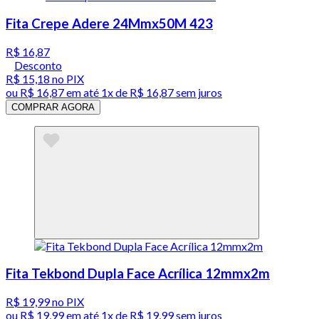
Fita Crepe Adere 24Mmx50M 423
R$ 16,87
Desconto
R$ 15,18
no PIX
ou
R$ 16,87
em até 1x de
R$ 16,87
sem juros
COMPRAR AGORA
Fita Tekbond Dupla Face Acrílica 12mmx2m
R$ 19,99
no PIX
ou
R$ 19,99
em até 1x de
R$ 19,99
sem juros