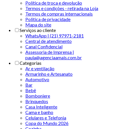
Política de troca e devolução
Termos e condições - retirada na Loja
Termos de compras internacionais
Politica de privacidade
Mapa do site
Serviços ao cliente
WhatsApp | (21) 97971-2181
Central de atendimento
Canal Confidencial
Assessoria de Imprensa |
paula@agenciaamais.com.br
Categorias
Ar e ventilação
Armarinho e Artesanato
Automotivo
Bar
Bebê
Bomboniere
Brinquedos
Casa Inteligente
Cama e banho
Celulares e Telefonia
Copa do Mundo 2026
Cozinha